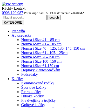
Rýchly kontakt:
0908 120 087
Pri nákupe
nad 150 EUR
doručenie ZDARMA.
KATEGÓRIE
Predajňa
Autosedačky
Norma i-Size 41 – 85 cm
Norma i-Size 41 – 105 cm
Norma i-Size 40 – 125, 135, 145, 150 cm
Norma i-Size 61 - 105, 125cm
Norma i-Size 76–150 cm
Norma i-Size 100–150 cm
Norma i-Size 61-150 cm
Doplnky k autosedačkám
Podsedáky
Kočíky
Kombinované kočíky
Športové kočíky
Retro kočíky
Hlboké kočíky
Pre dvojičky a trojičky
Golfové kočíky