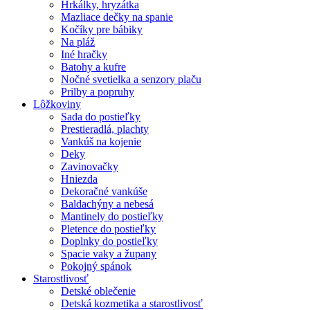
Hrkálky, hryzátka
Mazliace dečky na spanie
Kočíky pre bábiky
Na pláž
Iné hračky
Batohy a kufre
Nočné svetielka a senzory plaču
Prilby a popruhy
Lôžkoviny
Sada do postieľky
Prestieradlá, plachty
Vankúš na kojenie
Deky
Zavinovačky
Hniezda
Dekoračné vankúše
Baldachýny a nebesá
Mantinely do postieľky
Pletence do postieľky
Doplnky do postieľky
Spacie vaky a župany
Pokojný spánok
Starostlivosť
Detské oblečenie
Detská kozmetika a starostlivosť