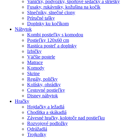
Vaničky, podvozky, športové sedačky a striešky
Fusaky, rukávniky, kožušina na kočík
Slnečníky, slnečné clony
Príručné tašky
Doplnky ku kočíkom
Nábytok
Kombi postieľky s komodou
Postieľky 120x60 cm
Rastúca posteľ a doplnky
Izbičky
Väčšie postele
Matrace
Komody
Skrine
Regály, poličky
Kolísky, ohrádky
Cestovné postieľky
Disney nábytok
Hračky
Hojdačky a ležadlá
Chodítka a skákadlá
Závesné hračky, kolotoče nad postieľku
Rozvojové podložky
Odrážadlá
Trojkolky