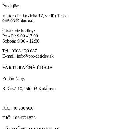
Predajňa:
Viktora Palkovicha 17, vedľa Tesca
946 03 Kolárovo
Otváracie hodiny:
Po - Pi: 9:00 -17:00
Sobota: 9:00 - 12:00
Tel.: 0908 120 087
E-mail: info@pre-deticky.sk
FAKTURAČNÉ ÚDAJE
Zoltán Nagy
Ružová 10, 946 03 Kolárovo
IČO: 40 530 906
DIČ: 1034921833