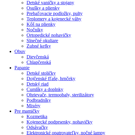
Detské vaničky a stojany
Osušky a plienky
Prebaľovacie podložky, pulty
Teplomery a kojenecké váhy
Kôš na plienky
Nočníky
Ortopedické nohavičky
Slnečné okuliare
Zubné kefky
Obuv
Dievčenská
Chlapčenská
Papanie
Detské stoličky
Dojčenské fľaše, hrnčeky
Detský riad
Cumlíky a doplnky
Ohrievače, termoobaly, sterilizátory
Podbradníky
Mixéry
Pre mamičky
Kozmetika
Kojenecké podprsenky, nohavičky
Odsávačky
Elektronické opatrovateľky, nočné lampy