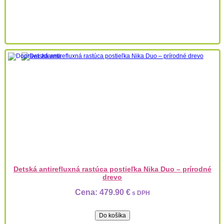
Detská antirefluxná rastúca postieľka Nika Duo – prírodné
drevo
Cena:
479.90 €
s DPH