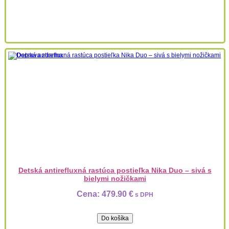
Detská antirefluxná rastúca postieľka Nika Duo – sivá s
bielymi nožičkami
Cena:
479.90 €
s DPH