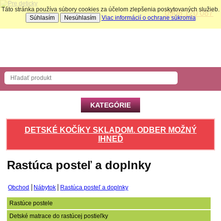
Táto stránka používa súbory cookies za účelom zlepšenia poskytovaných služieb.
0908 120 087
Súhlasím
Nesúhlasím
Viac informácií o ochrane súkromia
Nákupný košík
Počet produktov: 0 ks
KATEGÓRIE
DETSKÉ KOČÍKY SKLADOM. ODBER MOŽNÝ
IHNEĎ
Rastúca posteľ a doplnky
Obchod
Nábytok
Rastúca posteľ a doplnky
Rastúce postele
Detské matrace do rastúcej postieľky