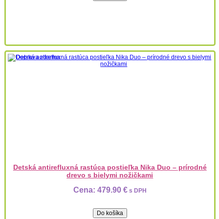
Detská antirefluxná rastúca postieľka Nika Duo – prírodné
drevo s bielymi nožičkami
Cena:
479.90 €
s DPH