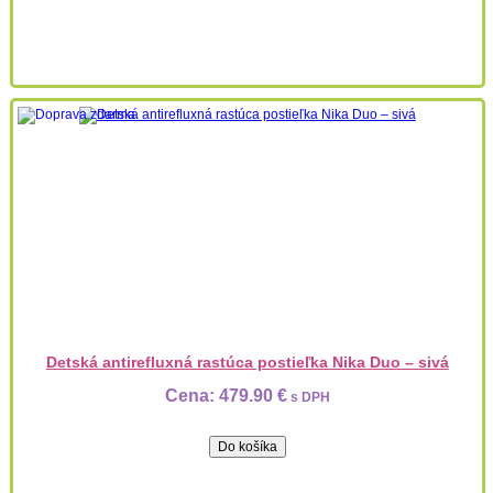
Detská antirefluxná rastúca postieľka Nika Duo – sivá
Cena:
479.90 €
s DPH