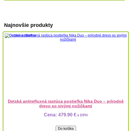
Najnovšie produkty
Detská antirefluxná rastúca postieľka Nika Duo – prírodné
drevo so sivými nožičkami
Cena:
479.90 €
s DPH