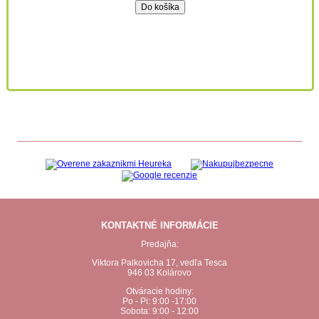
KONTAKTNÉ INFORMÁCIE
Predajňa:
Viktora Palkovicha 17, vedľa Tesca
946 03 Kolárovo
Otváracie hodiny:
Po - Pi: 9:00 -17:00
Sobota: 9:00 - 12:00