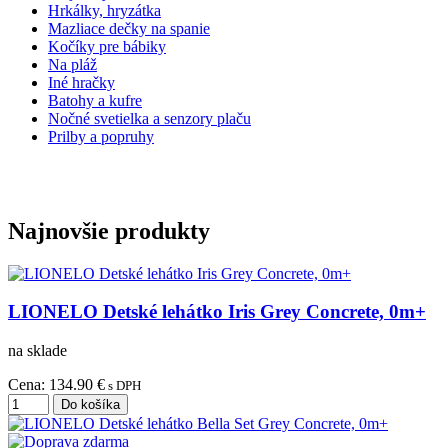
Hrkálky, hryzátka
Mazliace dečky na spanie
Kočíky pre bábiky
Na pláž
Iné hračky
Batohy a kufre
Nočné svetielka a senzory plaču
Prilby a popruhy
Najnovšie produkty
LIONELO Detské lehátko Iris Grey Concrete, 0m+
na sklade
Cena:
134.90 €
s DPH