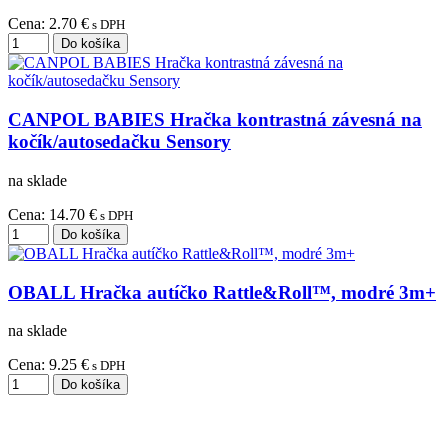
Cena:
2.70 €
s DPH
CANPOL BABIES Hračka kontrastná závesná na
kočík/autosedačku Sensory
na sklade
Cena:
14.70 €
s DPH
OBALL Hračka autíčko Rattle&Roll™, modré 3m+
na sklade
Cena:
9.25 €
s DPH