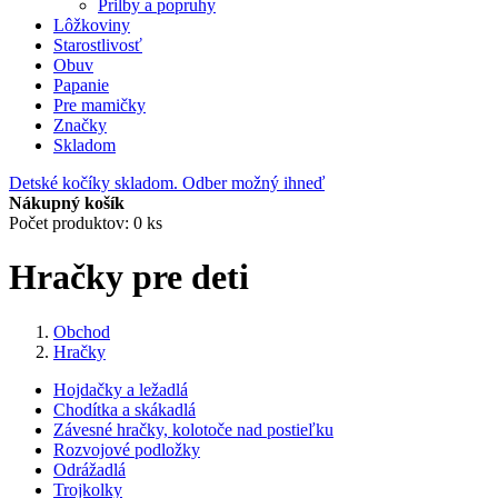
Prilby a popruhy
Lôžkoviny
Starostlivosť
Obuv
Papanie
Pre mamičky
Značky
Skladom
Detské kočíky skladom. Odber možný ihneď
Nákupný košík
Počet produktov: 0 ks
Hračky pre deti
Obchod
Hračky
Hojdačky a ležadlá
Chodítka a skákadlá
Závesné hračky, kolotoče nad postieľku
Rozvojové podložky
Odrážadlá
Trojkolky