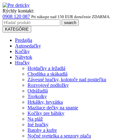
Rýchly kontakt:
0908 120 087
Pri nákupe
nad 150 EUR
doručenie ZDARMA.
KATEGÓRIE
Predajňa
Autosedačky
Kočíky
Nábytok
Hračky
Hojdačky a ležadlá
Chodítka a skákadlá
Závesné hračky, kolotoče nad postieľku
Rozvojové podložky
Odrážadlá
Trojkolky
Hrkálky, hryzátka
Mazliace dečky na spanie
Kočíky pre bábiky
Na pláž
Iné hračky
Batohy a kufre
Nočné svetielka a senzory plaču