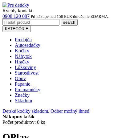
Rýchly kontakt:
0908 120 087
Pri nákupe
nad 150 EUR
doručenie ZDARMA.
KATEGÓRIE
Predajňa
Autosedačky
Kočíky
Nábytok
Hračky
Lôžkoviny
Starostlivosť
Obuv
Papanie
Pre mamičky
Značky
Skladom
Detské kočíky skladom. Odber možný ihneď
Nákupný košík
Počet produktov: 0 ks
QPlay