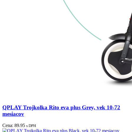
QPLAY Trojkolka Rito eva plus Grey, vek 10-72
mesiacov
Cena:
89.95
s DPH