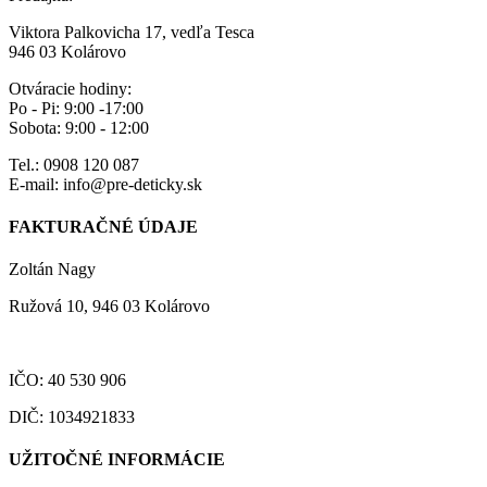
Viktora Palkovicha 17, vedľa Tesca
946 03 Kolárovo
Otváracie hodiny:
Po - Pi: 9:00 -17:00
Sobota: 9:00 - 12:00
Tel.: 0908 120 087
E-mail: info@pre-deticky.sk
FAKTURAČNÉ ÚDAJE
Zoltán Nagy
Ružová 10, 946 03 Kolárovo
IČO: 40 530 906
DIČ: 1034921833
UŽITOČNÉ INFORMÁCIE