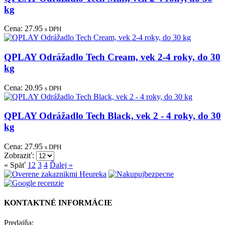
kg
Cena:
27.95
s DPH
QPLAY Odrážadlo Tech Cream, vek 2-4 roky, do 30
kg
Cena:
20.95
s DPH
QPLAY Odrážadlo Tech Black, vek 2 - 4 roky, do 30
kg
Cena:
27.95
s DPH
Zobraziť:
« Späť
1
2
3
4
Ďalej »
KONTAKTNÉ INFORMÁCIE
Predajňa: