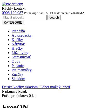
Rýchly kontakt:
0908 120 087
Pri nákupe
nad 150 EUR
doručenie ZDARMA.
KATEGÓRIE
Predajňa
Autosedačky
Kočíky
Nábytok
Hračky
Lôžkoviny
Starostlivosť
Obuv
Papanie
Pre mamičky
Značky
Skladom
Detské kočíky skladom. Odber možný ihneď
Nákupný košík
Počet produktov: 0 ks
FreeON