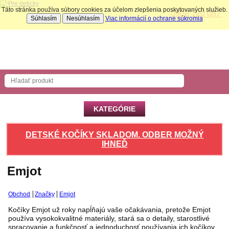
Táto stránka používa súbory cookies za účelom zlepšenia poskytovaných služieb.
0908 120 087
Súhlasím
Nesúhlasím
Viac informácií o ochrane súkromia
Nákupný košík
Počet produktov: 0 ks
KATEGÓRIE
DETSKÉ KOČÍKY SKLADOM. ODBER MOŽNÝ
IHNEĎ
Emjot
Obchod
Značky
Emjot
Kočíky Emjot už roky napĺňajú vaše očakávania, pretože Emjot
používa vysokokvalitné materiály, stará sa o detaily, starostlivé
spracovanie a funkčnosť a jednoduchosť používania ich kočíkov.