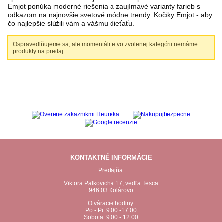
Emjot ponúka moderné riešenia a zaujímavé varianty farieb s
odkazom na najnovšie svetové módne trendy. Kočíky Emjot - aby
čo najlepšie slúžili vám a vášmu dieťaťu.
Ospravedlňujeme sa, ale momentálne vo zvolenej kategórii nemáme
produkty na predaj.
KONTAKTNÉ INFORMÁCIE
Predajňa:
Viktora Palkovicha 17, vedľa Tesca
946 03 Kolárovo
Otváracie hodiny:
Po - Pi: 9:00 -17:00
Sobota: 9:00 - 12:00