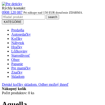
Rýchly kontakt:
0908 120 087
Pri nákupe
nad 150 EUR
doručenie ZDARMA.
KATEGÓRIE
Predajňa
Autosedačky
Kočíky
Nábytok
Hračky
Lôžkoviny
Starostlivosť
Obuv
Papanie
Pre mamičky
Značky
Skladom
Detské kočíky skladom. Odber možný ihneď
Nákupný košík
Počet produktov: 0 ks
Aquella