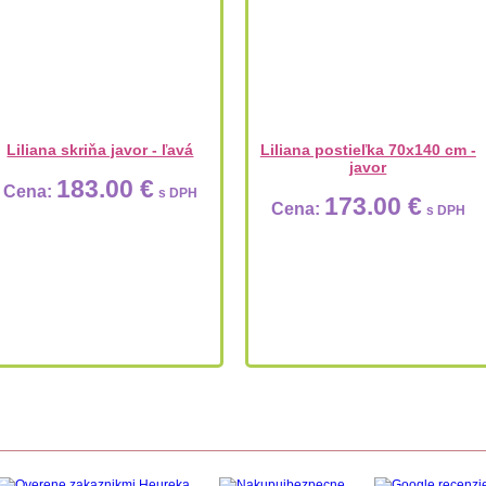
Liliana skriňa javor - ľavá
Liliana postieľka 70x140 cm -
javor
183.00 €
Cena:
s DPH
173.00 €
Cena:
s DPH