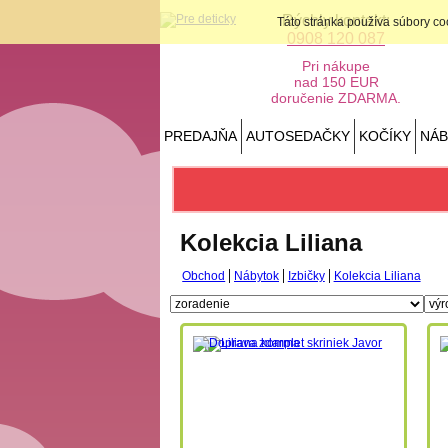
Rýchly kontakt:
Táto stránka používa súbory c
0908 120 087
Pri nákupe
nad 150 EUR
doručenie ZDARMA.
PREDAJŇA
AUTOSEDAČKY
KOČÍKY
NÁ
Kolekcia Liliana
Obchod
Nábytok
Izbičky
Kolekcia Liliana