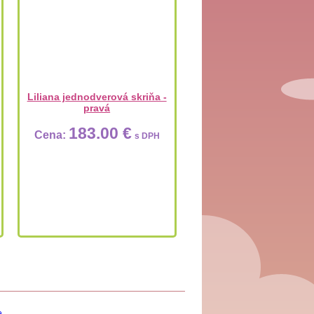
Liliana jednodverová skriňa -
pravá
183.00 €
Cena:
s DPH