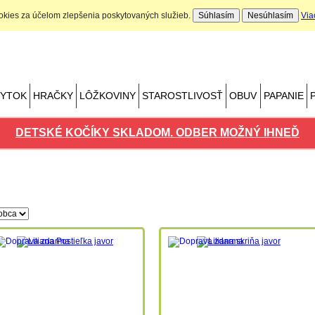
ookies za účelom zlepšenia poskytovaných služieb.
Súhlasím
Nesúhlasím
Via
Nákupný košík
Počet produktov: 0 ks
BYTOK
HRAČKY
LÔŽKOVINY
STAROSTLIVOSŤ
OBUV
PAPANIE
DETSKÉ KOČÍKY SKLADOM. ODBER MOŽNÝ IHNEĎ