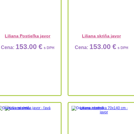
Liliana Postieľka javor
Liliana skriňa javor
153.00 €
153.00 €
Cena:
Cena:
s DPH
s DPH