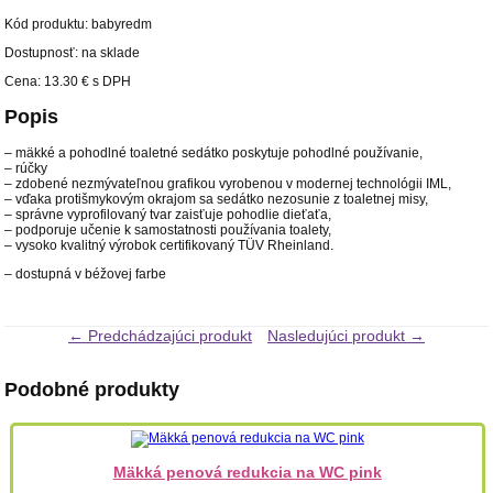
Kód produktu:
babyredm
Dostupnosť: na sklade
Cena:
13.30 €
s DPH
Popis
– mäkké a pohodlné toaletné sedátko poskytuje pohodlné používanie,
– rúčky
– zdobené nezmývateľnou grafikou vyrobenou v modernej technológii IML,
– vďaka protišmykovým okrajom sa sedátko nezosunie z toaletnej misy,
– správne vyprofilovaný tvar zaisťuje pohodlie dieťaťa,
– podporuje učenie k samostatnosti používania toalety,
– vysoko kvalitný výrobok certifikovaný TÜV Rheinland.
– dostupná v béžovej farbe
← Predchádzajúci produkt
Nasledujúci produkt →
Podobné produkty
Mäkká penová redukcia na WC pink