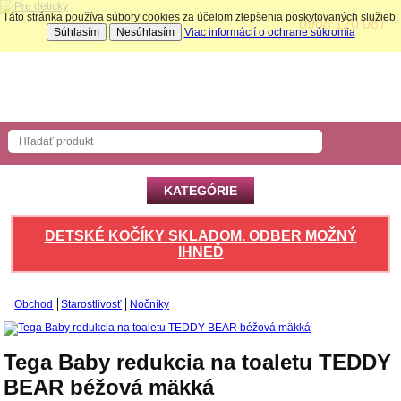
Táto stránka používa súbory cookies za účelom zlepšenia poskytovaných služieb.
0908 120 087
Súhlasím
Nesúhlasím
Viac informácií o ochrane súkromia
Nákupný košík
Počet produktov: 0 ks
KATEGÓRIE
DETSKÉ KOČÍKY SKLADOM. ODBER MOŽNÝ
IHNEĎ
Obchod
Starostlivosť
Nočníky
Tega Baby redukcia na toaletu TEDDY
BEAR béžová mäkká