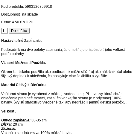
Kód produktu:
5903126859918
Dostupnosť: na sklade
Cena:
4.50 €
s DPH
Nastaviteľné Zapínanie.
Podbradník má dve polohy zapínania, čo umožňuje prispôsobiť jeho veľkosť
podľa potreby.
Viaceré Možnosti Použitia.
Okrem klasického použitia ako podbradník môže slúžiť aj ako nákrčník, šál alebo
štýlový doplnok k oblečeniu, čo poskytuje viac flexibilitu a využitie.
Materiál Citlivý k Dieťatku.
Vnútorná strana je vyrobená z mäkkej, vodeodolnej PUL vrstvy, ktorá chráni
oblečenie pred nečistotami, zatiaľ čo vonkajšia strana je z príjemnej 100%
bavlny. Švy sú starostlivo vyrobené tak, aby nedráždili jemnú detskú pokožku.
Veľkosť.
Obvod zapínania:
30-35 cm
Dĺžka:
20 cm
Zloženie:
Vrchná a spodná vrstva 100% mäkká bavlna