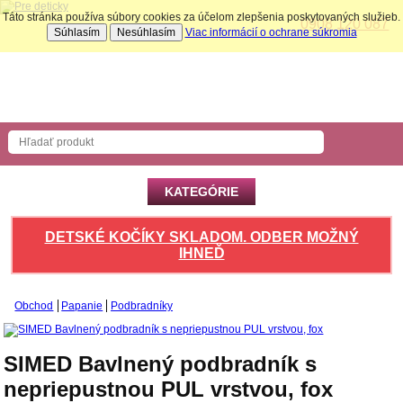
Táto stránka používa súbory cookies za účelom zlepšenia poskytovaných služieb.
0908 120 087
Súhlasím
Nesúhlasím
Viac informácií o ochrane súkromia
Nákupný košík
Počet produktov: 0 ks
KATEGÓRIE
DETSKÉ KOČÍKY SKLADOM. ODBER MOŽNÝ
IHNEĎ
Obchod
Papanie
Podbradníky
SIMED Bavlnený podbradník s
nepriepustnou PUL vrstvou, fox