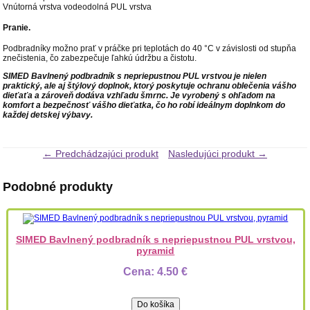
Vnútorná vrstva vodeodolná PUL vrstva
Pranie.
Podbradníky možno prať v práčke pri teplotách do 40 °C v závislosti od stupňa
znečistenia, čo zabezpečuje ľahkú údržbu a čistotu.
SIMED Bavlnený podbradník s nepriepustnou PUL vrstvou je nielen
praktický, ale aj štýlový doplnok, ktorý poskytuje ochranu oblečenia vášho
dieťaťa a zároveň dodáva vzhľadu šmrnc. Je vyrobený s ohľadom na
komfort a bezpečnosť vášho dieťatka, čo ho robí ideálnym doplnkom do
každej detskej výbavy.
← Predchádzajúci produkt
Nasledujúci produkt →
Podobné produkty
SIMED Bavlnený podbradník s nepriepustnou PUL vrstvou,
pyramid
Cena:
4.50 €