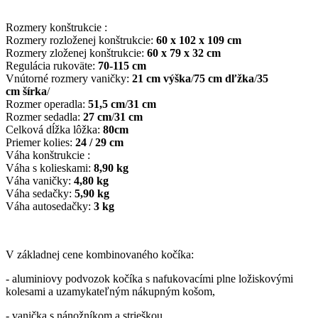
Rozmery konštrukcie :
Rozmery rozloženej konštrukcie:
60 x 102 x 109 cm
Rozmery zloženej konštrukcie:
60 x 79 x 32 cm
Regulácia rukoväte:
70-115 cm
Vnútorné rozmery vaničky:
21 cm
výška
/
75 cm
dľžka
/
35
cm
šírka
/
Rozmer operadla:
51,5 cm
/
31 cm
Rozmer sedadla:
27 cm
/
31 cm
Celková dĺžka lôžka:
80cm
Priemer kolies:
24 / 29 cm
Váha konštrukcie :
Váha s kolieskami:
8,90 kg
Váha vaničky:
4,80 kg
Váha sedačky:
5,90 kg
Váha autosedačky:
3 kg
V základnej cene kombinovaného kočíka:
- aluminiovy podvozok kočíka s nafukovacími plne ložiskovými
kolesami a uzamykateľným nákupným košom,
- vanička s nánožníkom a strieškou,