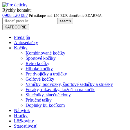
Rýchly kontakt:
0908 120 087
Pri nákupe
nad 150 EUR
doručenie ZDARMA.
KATEGÓRIE
Predajňa
Autosedačky
Kočíky
Kombinované kočíky
Športové kočíky
Retro kočíky
Hlboké kočíky
Pre dvojičky a trojičky
Golfové kočíky
Vaničky, podvozky, športové sedačky a striešky
Fusaky, rukávniky, kožušina na kočík
Slnečníky, slnečné clony
Príručné tašky
Doplnky ku kočíkom
Nábytok
Hračky
Lôžkoviny
Starostlivosť