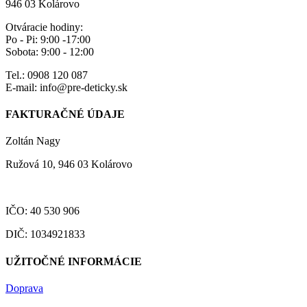
946 03 Kolárovo
Otváracie hodiny:
Po - Pi: 9:00 -17:00
Sobota: 9:00 - 12:00
Tel.: 0908 120 087
E-mail: info@pre-deticky.sk
FAKTURAČNÉ ÚDAJE
Zoltán Nagy
Ružová 10, 946 03 Kolárovo
IČO: 40 530 906
DIČ: 1034921833
UŽITOČNÉ INFORMÁCIE
Doprava