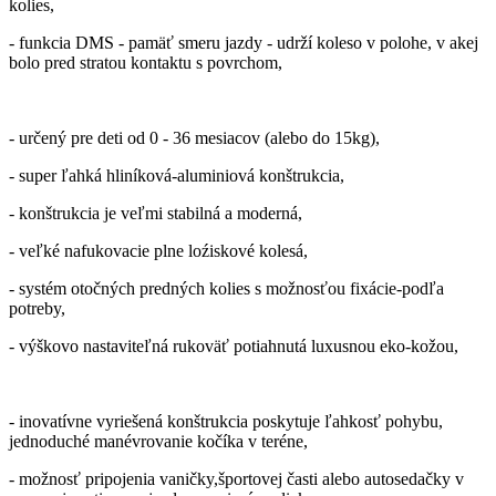
kolies,
- funkcia DMS - pamäť smeru jazdy - udrží koleso v polohe, v akej
bolo pred stratou kontaktu s povrchom,
- určený pre deti od 0 - 36 mesiacov (alebo do 15kg),
- super ľahká hliníková-aluminiová konštrukcia,
- konštrukcia je veľmi stabilná a moderná,
- veľké nafukovacie plne loźiskové kolesá,
- systém otočných predných kolies s možnosťou fixácie-podľa
potreby,
- výškovo nastaviteľná rukoväť potiahnutá luxusnou eko-kožou,
- inovatívne vyriešená konštrukcia poskytuje ľahkosť pohybu,
jednoduché manévrovanie kočíka v teréne,
- možnosť pripojenia vaničky,športovej časti alebo autosedačky v