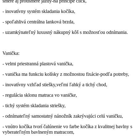
smere aj protismere jazdy-na princípe click,
- inovatívny systém skladania kočíka,
- spoľahlivá centrálna lanková brzda,
- uzamkýnateľný luxusný nákupný kôš s možnosťou odnímania.
Vanička:
- velmi priestranná plastová vanička,
- vanička ma funkciu kolísky z možnostou fixácie-podľa potreby,
- inovatívny vzhľad stiešky,veľmi ľahký a tichý chod,
- regulácia sklonu matraca vo vaničke,
- tichý systém skladania striešky,
- odnímateľný samostatný nánožník zakrývajúci celú vaničku,
- vnútro kočíka tvorí čalúnenie vo farbe kočíka z kvalitnej bavlny s
vyberateľným bavlneným matracom,