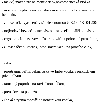
- mäkký matrac pre najmenšie deti-(novorodenecká vložka)
- možnosť hojdania na podlahe s možnosťou zafixovania proti
hojdaniu,
- autosedačka vyrobená v súlade s normou č. E20 44R -04 2064,
- trojbodové bezpečnostné pásy s nastaviteľnou dĺžkou pásov,
- ergonomická nastavovateľná rukoväť na pohodlné prenášanie,
- autosedačka v smere aj proti smere jazdy na princípe click,
Taška:
- priestranná veľmi pekná taška vo farbe kočíka s praktickými
priehradkami,
- ramenný popruh s nastaviteľnou dĺžkou,
- prebaľovacia podložka,
- ľahká a rýchla montáž na konštrukciu kočíka,