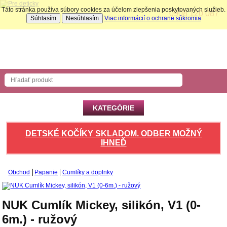
Táto stránka používa súbory cookies za účelom zlepšenia poskytovaných služieb.
0908 120 087
Súhlasím
Nesúhlasím
Viac informácií o ochrane súkromia
Nákupný košík
Počet produktov: 0 ks
KATEGÓRIE
DETSKÉ KOČÍKY SKLADOM. ODBER MOŽNÝ
IHNEĎ
Obchod
Papanie
Cumlíky a doplnky
NUK Cumlík Mickey, silikón, V1 (0-
6m.) - ružový