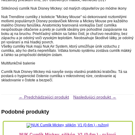
Silikónový cumlík Nuk Disney Mickey: od malých objaviteľov po módne ikony
Nuk Trendline cumlíky z kolekcie "Mickey Mouse" sú dekorované roztomilými
motívmi populárnych Disney postavičiek Minnie a Mickey Mouse pre každého
malého Disney fanúšika. Anatomicky tvarovaná vonkajšia časť cumlíka
nespôsobuje otlačenie a preto je cumlík ideálny pre pohodlné zaspávanie na
boku aj na bruchu. Priehľadný silikón sa ľahko čistí, je chuťovo neutrálny, bez
zápachu a je odolný voči vysokým teplotám. Neobsahuje škodlivé látky, je odolný
pri vyváraní a má hladký povrch.
Všetky cumlíky Nuk majú Nuk Air System, ktorý umožňuje únik vzduchu z
cumlíka, aby ho dieťa neprehĺtalo. Vďaka tomuto systému zostáva cumlík mäkký
a ľahko sa prispôsobí detským ústam.
Multifunkčné balenie
Cumlík Nuk Disney Mickey má navyše svoju vlastnú praktickú krabičku. Tá sa
postará o hygienické čistenie cumlíka v mikrovlnnej rúre, cestovanie aj
skladovanie v čistote a bezpečí.
← Predchádzajúci produkt
Nasledujúci produkt →
Podobné produkty
NUK Cumlík Mickey, silikón, V1 (0-6m.) - ružový