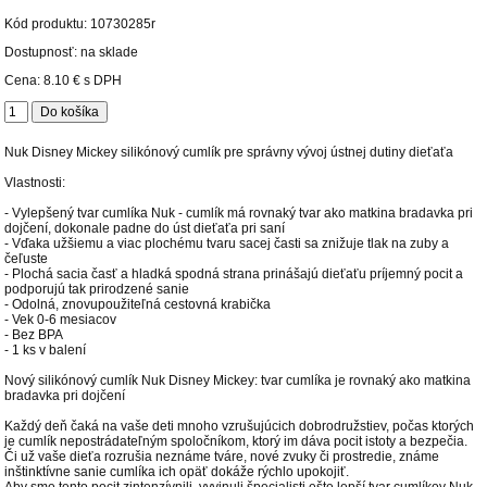
Kód produktu:
10730285r
Dostupnosť: na sklade
Cena:
8.10 €
s DPH
Nuk Disney Mickey silikónový cumlík pre správny vývoj ústnej dutiny dieťaťa
Vlastnosti:
- Vylepšený tvar cumlíka Nuk - cumlík má rovnaký tvar ako matkina bradavka pri
dojčení, dokonale padne do úst dieťaťa pri saní
- Vďaka užšiemu a viac plochému tvaru sacej časti sa znižuje tlak na zuby a
čeľuste
- Plochá sacia časť a hladká spodná strana prinášajú dieťaťu príjemný pocit a
podporujú tak prirodzené sanie
- Odolná, znovupoužiteľná cestovná krabička
- Vek 0-6 mesiacov
- Bez BPA
- 1 ks v balení
Nový silikónový cumlík Nuk Disney Mickey: tvar cumlíka je rovnaký ako matkina
bradavka pri dojčení
Každý deň čaká na vaše deti mnoho vzrušujúcich dobrodružstiev, počas ktorých
je cumlík nepostrádateľným spoločníkom, ktorý im dáva pocit istoty a bezpečia.
Či už vaše dieťa rozrušia neznáme tváre, nové zvuky či prostredie, známe
inštinktívne sanie cumlíka ich opäť dokáže rýchlo upokojiť.
Aby sme tento pocit zintenzívnili, vyvinuli špecialisti ešte lepší tvar cumlíkov Nuk.