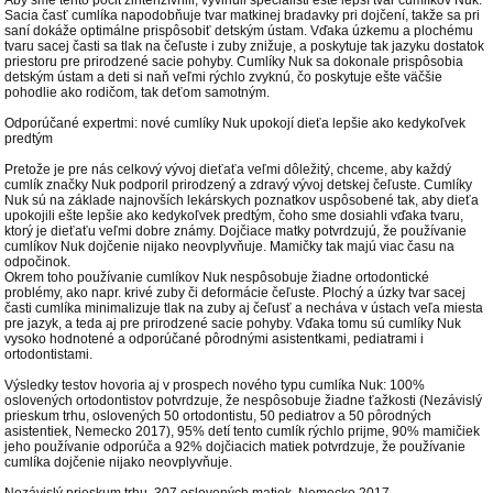
Sacia časť cumlíka napodobňuje tvar matkinej bradavky pri dojčení, takže sa pri
saní dokáže optimálne prispôsobiť detským ústam. Vďaka úzkemu a plochému
tvaru sacej časti sa tlak na čeľuste i zuby znižuje, a poskytuje tak jazyku dostatok
priestoru pre prirodzené sacie pohyby. Cumlíky Nuk sa dokonale prispôsobia
detským ústam a deti si naň veľmi rýchlo zvyknú, čo poskytuje ešte väčšie
pohodlie ako rodičom, tak deťom samotným.
Odporúčané expertmi: nové cumlíky Nuk upokojí dieťa lepšie ako kedykoľvek
predtým
Pretože je pre nás celkový vývoj dieťaťa veľmi dôležitý, chceme, aby každý
cumlík značky Nuk podporil prirodzený a zdravý vývoj detskej čeľuste. Cumlíky
Nuk sú na základe najnovších lekárskych poznatkov uspôsobené tak, aby dieťa
upokojili ešte lepšie ako kedykoľvek predtým, čoho sme dosiahli vďaka tvaru,
ktorý je dieťaťu veľmi dobre známy. Dojčiace matky potvrdzujú, že používanie
cumlíkov Nuk dojčenie nijako neovplyvňuje. Mamičky tak majú viac času na
odpočinok.
Okrem toho používanie cumlíkov Nuk nespôsobuje žiadne ortodontické
problémy, ako napr. krivé zuby či deformácie čeľuste. Plochý a úzky tvar sacej
časti cumlíka minimalizuje tlak na zuby aj čeľusť a necháva v ústach veľa miesta
pre jazyk, a teda aj pre prirodzené sacie pohyby. Vďaka tomu sú cumlíky Nuk
vysoko hodnotené a odporúčané pôrodnými asistentkami, pediatrami i
ortodontistami.
Výsledky testov hovoria aj v prospech nového typu cumlíka Nuk: 100%
oslovených ortodontistov potvrdzuje, že nespôsobuje žiadne ťažkosti (Nezávislý
prieskum trhu, oslovených 50 ortodontistu, 50 pediatrov a 50 pôrodných
asistentiek, Nemecko 2017), 95% detí tento cumlík rýchlo prijme, 90% mamičiek
jeho používanie odporúča a 92% dojčiacich matiek potvrdzuje, že používanie
cumlíka dojčenie nijako neovplyvňuje.
Nezávislý prieskum trhu, 307 oslovených matiek, Nemecko 2017