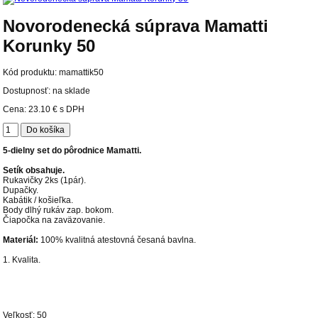
Novorodenecká súprava Mamatti
Korunky 50
Kód produktu:
mamattik50
Dostupnosť: na sklade
Cena:
23.10 €
s DPH
5-dielny set do pôrodnice Mamatti.
Setík obsahuje.
Rukavičky 2ks (1pár).
Dupačky.
Kabátik / košieľka.
Body dlhý rukáv zap. bokom.
Čiapočka na zaväzovanie.
Materiál:
100% kvalitná atestovná česaná bavlna.
1. Kvalita.
Veľkosť: 50