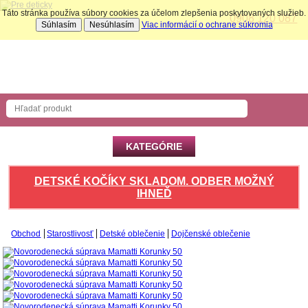
Táto stránka používa súbory cookies za účelom zlepšenia poskytovaných služieb.
0908 120 087
Súhlasím
Nesúhlasím
Viac informácií o ochrane súkromia
Nákupný košík
Počet produktov: 0 ks
KATEGÓRIE
DETSKÉ KOČÍKY SKLADOM. ODBER MOŽNÝ
IHNEĎ
Obchod
Starostlivosť
Detské oblečenie
Dojčenské oblečenie