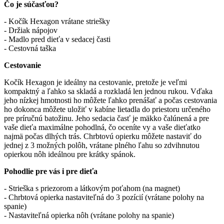
Čo je súčasťou?
- Kočík Hexagon vrátane striešky
- Držiak nápojov
- Madlo pred dieťa v sedacej časti
- Cestovná taška
Cestovanie
Kočík Hexagon je ideálny na cestovanie, pretože je veľmi
kompaktný a ľahko sa skladá a rozkladá len jednou rukou. Vďaka
jeho nízkej hmotnosti ho môžete ľahko prenášať a počas cestovania
ho dokonca môžete uložiť v kabíne lietadla do priestoru určeného
pre príručnú batožinu. Jeho sedacia časť je mäkko čalúnená a pre
vaše dieťa maximálne pohodlná, čo oceníte vy a vaše dieťatko
najmä počas dlhých trás. Chrbtovú opierku môžete nastaviť do
jednej z 3 možných polôh, vrátane plného ľahu so zdvihnutou
opierkou nôh ideálnou pre krátky spánok.
Pohodlie pre vás i pre dieťa
- Strieška s priezorom a látkovým poťahom (na magnet)
- Chrbtová opierka nastaviteľná do 3 pozícií (vrátane polohy na
spanie)
- Nastaviteľná opierka nôh (vrátane polohy na spanie)