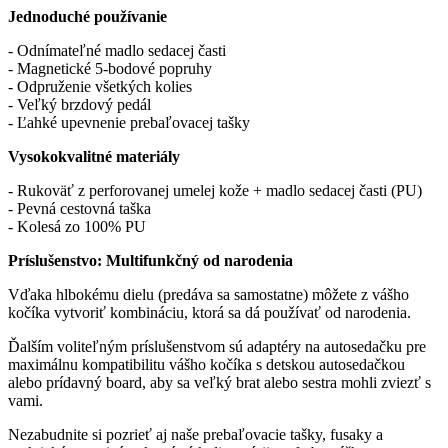
Jednoduché používanie
- Odnímateľné madlo sedacej časti
- Magnetické 5-bodové popruhy
- Odpruženie všetkých kolies
- Veľký brzdový pedál
- Ľahké upevnenie prebaľovacej tašky
Vysokokvalitné materiály
- Rukoväť z perforovanej umelej kože + madlo sedacej časti (PU)
- Pevná cestovná taška
- Kolesá zo 100% PU
Príslušenstvo: Multifunkčný od narodenia
Vďaka hlbokému dielu (predáva sa samostatne) môžete z vášho
kočíka vytvoriť kombináciu, ktorá sa dá používať od narodenia.
Ďalším voliteľným príslušenstvom sú adaptéry na autosedačku pre
maximálnu kompatibilitu vášho kočíka s detskou autosedačkou
alebo prídavný board, aby sa veľký brat alebo sestra mohli zviezť s
vami.
Nezabudnite si pozrieť aj naše prebaľovacie tašky, fusaky a