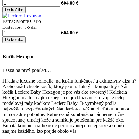
604.00 €
Do košíka
Farba: Monte Carlo
Dostupnosť: 3-5 dní
604.00 €
Do košíka
Kočík Hexagon
Láska na prvý pohľad…
Hľadáte luxusné pohodlie, najlepšiu funkčnosť a exkluzívny dizajn?
Alebo snáď chcete kočík, ktorý je ultraľahký a kompaktný? Náš
kočík Leclerc Baby Hexagon je pre vás ako stvorený! Kolekcia
Hexagon má ten najluxusnejší a najexkluzívnejší dizajn z celej
modelovej rady kočíkov Leclerc Baby. Je vyrobený podľa
najvyšších bezpečnostných štandardov a vášmu dieťatku ponúka
mimoriadne pohodlie. Rafinovaná kombinácia nádherne ručne
spracovanej umelej kože a semišu je potešením pre každé oko.
Bohatá kombinácia luxusne perforovanej umelej kože a semišu
zaujme každého, kto prejde okolo vás.