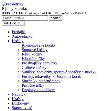
Rýchly kontakt:
0908 120 087
Pri nákupe
nad 150 EUR
doručenie ZDARMA.
KATEGÓRIE
Predajňa
Autosedačky
Kočíky
Kombinované kočíky
Športové kočíky
Retro kočíky
Hlboké kočíky
Pre dvojičky a trojičky
Golfové kočíky
Vaničky, podvozky, športové sedačky a striešky
Fusaky, rukávniky, kožušina na kočík
Slnečníky, slnečné clony
Príručné tašky
Doplnky ku kočíkom
Nábytok
Hračky
Lôžkoviny
Starostlivosť