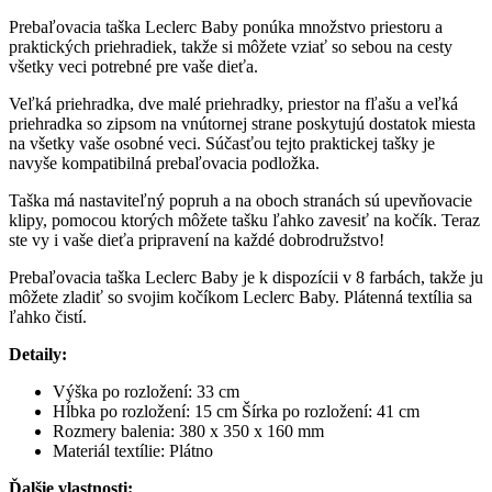
Prebaľovacia taška Leclerc Baby ponúka množstvo priestoru a
praktických priehradiek, takže si môžete vziať so sebou na cesty
všetky veci potrebné pre vaše dieťa.
Veľká priehradka, dve malé priehradky, priestor na fľašu a veľká
priehradka so zipsom na vnútornej strane poskytujú dostatok miesta
na všetky vaše osobné veci. Súčasťou tejto praktickej tašky je
navyše kompatibilná prebaľovacia podložka.
Taška má nastaviteľný popruh a na oboch stranách sú upevňovacie
klipy, pomocou ktorých môžete tašku ľahko zavesiť na kočík. Teraz
ste vy i vaše dieťa pripravení na každé dobrodružstvo!
Prebaľovacia taška Leclerc Baby je k dispozícii v 8 farbách, takže ju
môžete zladiť so svojim kočíkom Leclerc Baby. Plátenná textília sa
ľahko čistí.
Detaily:
Výška po rozložení: 33 cm
Hĺbka po rozložení: 15 cm Šírka po rozložení: 41 cm
Rozmery balenia: 380 x 350 x 160 mm
Materiál textílie: Plátno
Ďalšie vlastnosti: