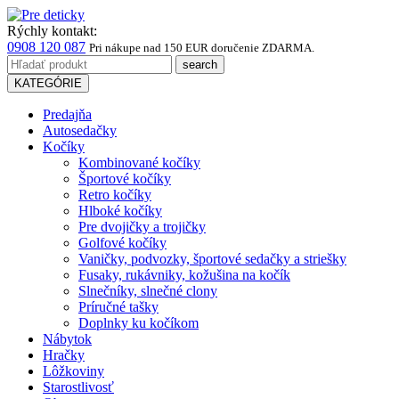
Rýchly kontakt:
0908 120 087
Pri nákupe
nad 150 EUR
doručenie ZDARMA.
KATEGÓRIE
Predajňa
Autosedačky
Kočíky
Kombinované kočíky
Športové kočíky
Retro kočíky
Hlboké kočíky
Pre dvojičky a trojičky
Golfové kočíky
Vaničky, podvozky, športové sedačky a striešky
Fusaky, rukávniky, kožušina na kočík
Slnečníky, slnečné clony
Príručné tašky
Doplnky ku kočíkom
Nábytok
Hračky
Lôžkoviny
Starostlivosť