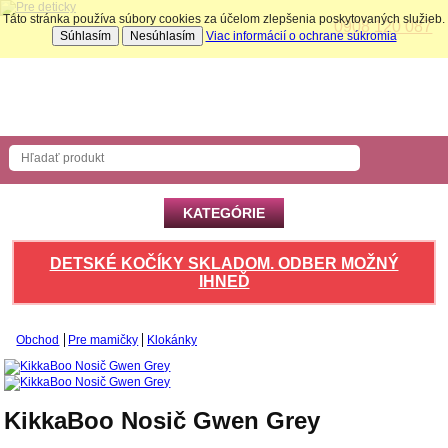
Táto stránka používa súbory cookies za účelom zlepšenia poskytovaných služieb.
0908 120 087
Súhlasím
Nesúhlasím
Viac informácií o ochrane súkromia
Nákupný košík
Počet produktov: 0 ks
KATEGÓRIE
DETSKÉ KOČÍKY SKLADOM. ODBER MOŽNÝ
IHNEĎ
Obchod
Pre mamičky
Klokánky
KikkaBoo Nosič Gwen Grey