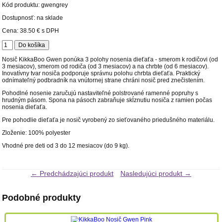
Kód produktu:
gwengrey
Dostupnosť: na sklade
Cena:
38.50 €
s DPH
Nosič KikkaBoo Gwen ponúka 3 polohy nosenia dieťaťa - smerom k rodičovi (od
3 mesiacov), smerom od rodiča (od 3 mesiacov) a na chrbte (od 6 mesiacov).
Inovatívny tvar nosiča podporuje správnu polohu chrbta dieťaťa. Praktický
odnímateľný podbradník na vnútornej strane chráni nosič pred znečistením.
Pohodlné nosenie zaručujú nastaviteľné polstrované ramenné popruhy s
hrudným pásom. Spona na pásoch zabraňuje skĺznutiu nosiča z ramien počas
nosenia dieťaťa.
Pre pohodlie dieťaťa je nosič vyrobený zo sieťovaného priedušného materiálu.
Zloženie: 100% polyester
Vhodné pre deti od 3 do 12 mesiacov (do 9 kg).
← Predchádzajúci produkt
Nasledujúci produkt →
Podobné produkty