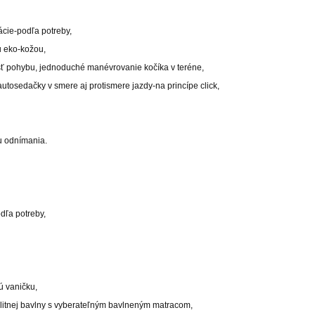
ácie-podľa potreby,
u eko-kožou,
osť pohybu, jednoduché manévrovanie kočíka v teréne,
autosedačky v smere aj protismere jazdy-na princípe click,
u odnímania.
dľa potreby,
,
ú vaničku,
kvalitnej bavlny s vyberateľným bavlneným matracom,