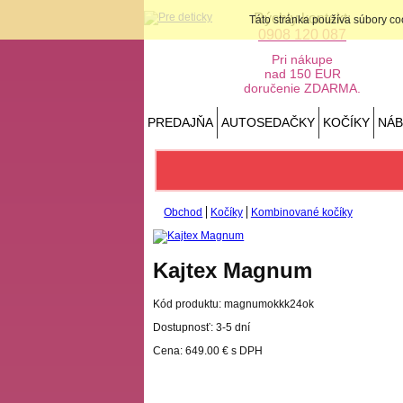
Rýchly kontakt:
Táto stránka používa súbory c
0908 120 087
Pri nákupe
nad 150 EUR
doručenie ZDARMA.
PREDAJŇA
AUTOSEDAČKY
KOČÍKY
NÁ
Obchod
Kočíky
Kombinované kočíky
Kajtex Magnum
Kód produktu:
magnumokkk24ok
Dostupnosť: 3-5 dní
Cena:
649.00 €
s DPH