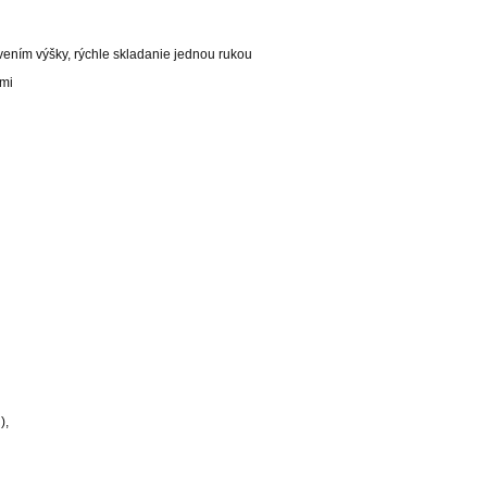
vením výšky, rýchle skladanie jednou rukou
ami
),