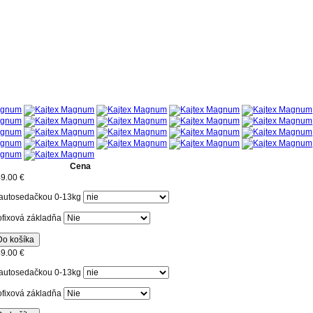
Cena
9.00 €
autosedačkou 0-13kg
ofixová základňa
Do košíka
9.00 €
autosedačkou 0-13kg
ofixová základňa