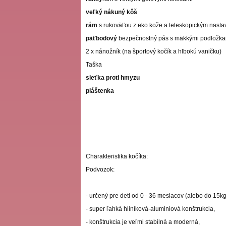
veľký nákuný kôš
rám
s rukoväťou z eko kože a teleskopickým nasta
päťbodový
bezpečnostný pás s mäkkými podložk
2 x nánožník (na športový kočík a hlbokú vaničku)
Taška
sieťka proti hmyzu
pláštenka
Charakteristika kočíka:
Podvozok:
- určený pre deti od 0 - 36 mesiacov (alebo do 15kg
- super ľahká hliníková-aluminiová konštrukcia,
- konštrukcia je veľmi stabilná a moderná,