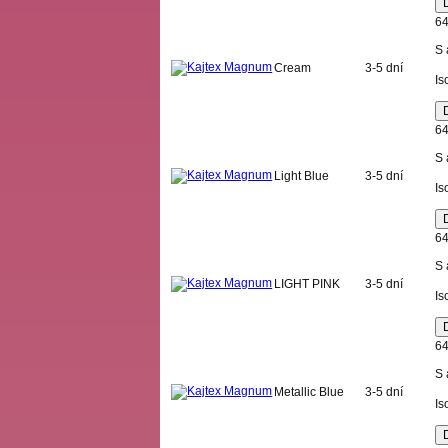
64
S 
Cream
3-5 dní
Is
64
S 
Light Blue
3-5 dní
Is
64
S 
LIGHT PINK
3-5 dní
Is
64
S 
Metallic Blue
3-5 dní
Is