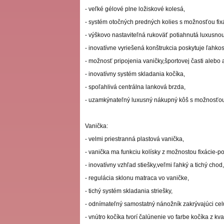
- veľké gélové plne ložiskové kolesá,
- systém otočných predných kolies s možnosťou fix
- výškovo nastaviteľná rukoväť potiahnutá luxusno
- inovatívne vyriešená konštrukcia poskytuje ľahk
- možnosť pripojenia vaničky,športovej časti alebo 
- inovatívny systém skladania kočíka,
- spoľahlivá centrálna lanková brzda,
- uzamkýnateľný luxusný nákupný kôš s možnosťo
Vanička:
- velmi priestranná plastová vanička,
- vanička ma funkciu kolísky z možnostou fixácie-po
- inovatívny vzhľad stiešky,veľmi ľahký a tichý chod
- regulácia sklonu matraca vo vaničke,
- tichý systém skladania striešky,
- odnímateľný samostatný nánožník zakrývajúci cel
- vnútro kočíka tvorí čalúnenie vo farbe kočíka z 