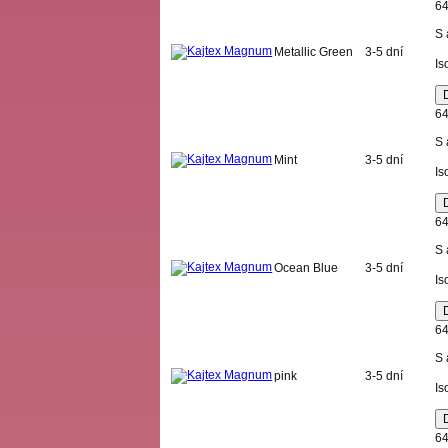
64
S 
Metallic Green
3-5 dní
Is
64
S 
Mint
3-5 dní
Is
64
S 
Ocean Blue
3-5 dní
Is
64
S 
pink
3-5 dní
Is
64