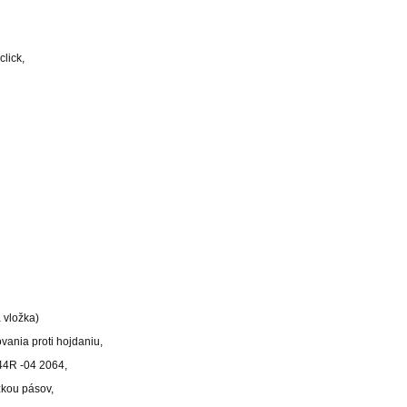
click,
 vložka)
ania proti hojdaniu,
44R -04 2064,
žkou pásov,