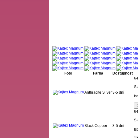
Foto
Farba
Dostupnosť
64
S 
Anthracite Silver
3-5 dní
Is
64
S 
Black Copper
3-5 dní
Is