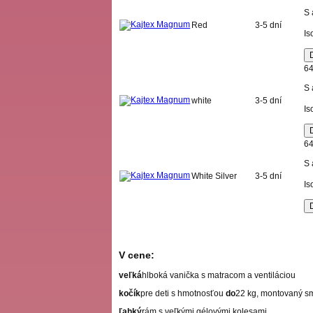
S 
Red
3-5 dní
Is
64
S 
white
3-5 dní
Is
64
S 
White Silver
3-5 dní
Is
V cene:
veľká
hlboká vanička s matracom a ventiláciou
kočík
pre deti s hmotnosťou
do
22 kg, montovaný s
ľahký
rám s veľkými gélovými kolesami