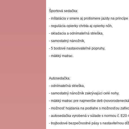
Športová sedačka:
- inštalácia v smere aj protismere jazdy na princípe 
- regulácia opierky chrbta aj opierky nôh,
- skladacia a odnímateľná strieška,
- samostatný nánožník,
- 5 bodové nastavovateľné popruhy,
- mäkký matrac.
Autosedačka:
- odnímateľná strieška,
- samostatný nánožník zakrývajúci celé nohy,
- mäkký matrac pre najmenšie deti-(novorodenecká
- možnosť hojdania na podlahe s možnosťou zafixov
- autosedačka vyrobená v súlade s normou č. E20 
- trojbodové bezpečnostné pásy s nastaviteľnou dĺ