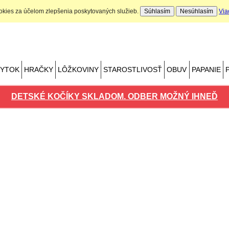
ookies za účelom zlepšenia poskytovaných služieb.
Súhlasím
Nesúhlasím
Via
Nákupný košík
Počet produktov: 0 ks
BYTOK
HRAČKY
LÔŽKOVINY
STAROSTLIVOSŤ
OBUV
PAPANIE
DETSKÉ KOČÍKY SKLADOM. ODBER MOŽNÝ IHNEĎ