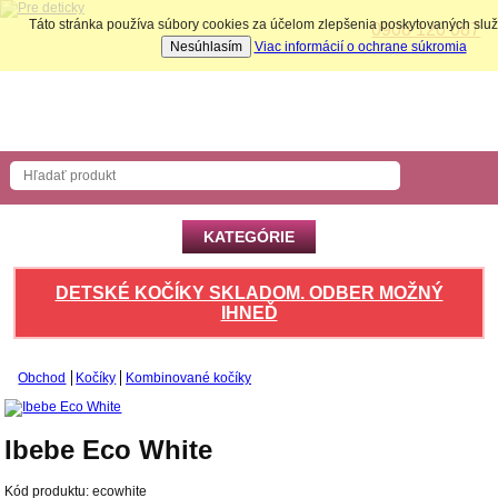
Táto stránka používa súbory cookies za účelom zlepšenia poskytovaných slu
0908 120 087
Nesúhlasím
Viac informácií o ochrane súkromia
Nákupný košík
Počet produktov: 0 ks
KATEGÓRIE
DETSKÉ KOČÍKY SKLADOM. ODBER MOŽNÝ
IHNEĎ
Obchod
Kočíky
Kombinované kočíky
Ibebe Eco White
Kód produktu:
ecowhite