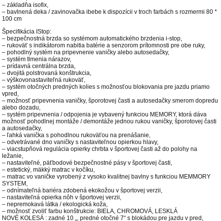
– základňa isofix,
– bavlnená deka / zavinovačka ibebe k dispozícii v troch farbách s rozmermi 80 *
100 cm
Špecifikácia IStop:
– bezpečnostná brzda so systémom automatického brzdenia i-stop,
– rukoväť s indikátorom nabitia batérie a senzorom prítomnosti pre obe ruky,
– pohodlný systém na pripevnenie vaničky alebo autosedačky,
– systém tlmenia nárazov,
– prídavná centrálna brzda,
– dvojitá polstrovaná konštrukcia,
– výškovonastaviteľná rukoväť,
– systém otočných predných kolies s možnosťou blokovania pre jazdu priamo
vpred,
– možnosť pripevnenia vaničky, šporotovej časti a autosedačky smerom dopredu
alebo dozadu,
– systém pripevnenia / odpojenia je vybavený funkciou MEMORY, ktorá dáva
možnosť pohodlnej montáže / demontáže jednou rukou vaničky, šporotovej časti
a autosedačky,
– ľahká vanička s pohodlnou rukoväťou na prenášanie,
– odvetrávané dno vaničky s nastaviteľnou opierkou hlavy,
– viacstupňová regulácia opierky chrbta v športovej časti až do polohy na
ležanie,
– nastaviteľné, päťbodové bezpečnostné pásy v športovej časti,
– estetický, mäkký matrac v kočíku,
– matrac vo vaničke vyrobený z vysoko kvalitnej bavlny s funkciou MEMMORY
SYSTEM,
– odnímateľná bariéra zdobená ekokožou v športovej verzii,
– nastaviteľná opierka nôh v športovej verzii,
– nepremokavá látka / ekologická koža,
– možnosť zvoliť farbu konštrukcie: BIELA, CHROMOVÁ, LESKLÁ
NOVÉ KOLESÁ : zadné 10 „, predné otočné 7“ s blokádou pre jazdu v pred,