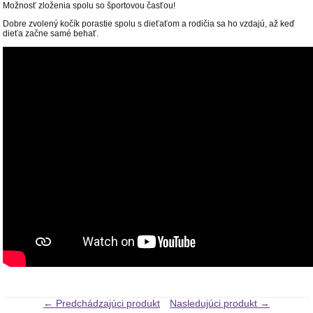
Možnosť zloženia spolu so športovou časťou!
Dobre zvolený kočík porastie spolu s dieťaťom a rodičia sa ho vzdajú, až keď
dieťa začne samé behať.
← Predchádzajúci produkt
Nasledujúci produkt →