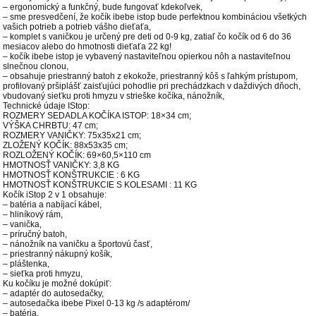
– ergonomický a funkčný, bude fungovať kdekoľvek,
– sme presvedčení, že kočík ibebe istop bude perfektnou kombináciou všetkých
vašich potrieb a potrieb vášho dieťaťa,
– komplet s vaničkou je určený pre deti od 0-9 kg, zatiaľ čo kočík od 6 do 36
mesiacov alebo do hmotnosti dieťaťa 22 kg!
– kočík ibebe istop je vybavený nastaviteľnou opierkou nôh a nastaviteľnou
slnečnou clonou,
– obsahuje priestranný batoh z ekokože, priestranný kôš s ľahkým prístupom,
profilovaný pršiplášť zaisťujúci pohodlie pri prechádzkach v daždivých dňoch,
vbudovaný sieťku proti hmyzu v strieške kočíka, nánožník,
Technické údaje IStop:
ROZMERY SEDADLA KOČÍKA ISTOP: 18×34 cm;
VÝŠKA CHRBTU: 47 cm;
ROZMERY VANIČKY: 75x35x21 cm;
ZLOŽENÝ KOČÍK: 88x53x35 cm;
ROZLOŽENÝ KOČÍK: 69×60,5×110 cm
HMOTNOSŤ VANIČKY: 3,8 KG
HMOTNOSŤ KONŠTRUKCIE : 6 KG
HMOTNOSŤ KONŠTRUKCIE S KOLESAMI : 11 KG
Kočík iStop 2 v 1 obsahuje:
– batéria a nabíjací kábel,
– hliníkový rám,
– vanička,
– príručný batoh,
– nánožník na vaničku a športovú časť,
– priestranný nákupný košík,
– pláštenka,
– sieťka proti hmyzu,
Ku kočíku je možné dokúpiť:
– adaptér do autosedačky,
– autosedačka ibebe Pixel 0-13 kg /s adaptérom/
– batéria,