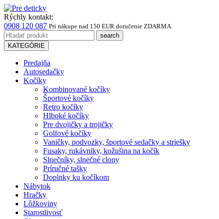
Rýchly kontakt:
0908 120 087
Pri nákupe
nad 150 EUR
doručenie ZDARMA.
KATEGÓRIE
Predajňa
Autosedačky
Kočíky
Kombinované kočíky
Športové kočíky
Retro kočíky
Hlboké kočíky
Pre dvojičky a trojičky
Golfové kočíky
Vaničky, podvozky, športové sedačky a striešky
Fusaky, rukávniky, kožušina na kočík
Slnečníky, slnečné clony
Príručné tašky
Doplnky ku kočíkom
Nábytok
Hračky
Lôžkoviny
Starostlivosť