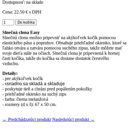
Dostupnosť: na sklade
Cena:
22.50 €
s DPH
Slnečná clona Easy
Slnečnú clonu možno pripevniť na akýkoľvek kočík pomocou
elastického pásu a popruhov. Obsahuje priehľadné okienko, ktoré sa
ľahko otvára a zatvára pomocou suchého zipsu, takže môžete mať
svoje dieťa stále na očiach. Slnečná clona je pripevnená k hornej
časti kočíka, takže do kočíka sa dostane dostatok čerstvého
vzduchu.
Detaily:
- pre akýkoľvek kočík
- s
snadno sa skladá a skladuje
- poskytuje tieň a chráni pred popálením pokožky
- priehľadné okienko na suchý zips
- farba: čierna melanžová
- rozmery (d x š): 67 x 50 cm.
← Predchádzajúci produkt
Nasledujúci produkt →