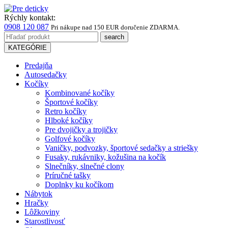
Rýchly kontakt:
0908 120 087
Pri nákupe
nad 150 EUR
doručenie ZDARMA.
KATEGÓRIE
Predajňa
Autosedačky
Kočíky
Kombinované kočíky
Športové kočíky
Retro kočíky
Hlboké kočíky
Pre dvojičky a trojičky
Golfové kočíky
Vaničky, podvozky, športové sedačky a striešky
Fusaky, rukávniky, kožušina na kočík
Slnečníky, slnečné clony
Príručné tašky
Doplnky ku kočíkom
Nábytok
Hračky
Lôžkoviny
Starostlivosť