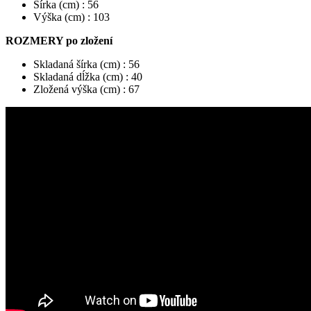
Šírka (cm) :
56
Výška (cm) :
103
ROZMERY po zložení
Skladaná šírka (cm) :
56
Skladaná dĺžka (cm) :
40
Zložená výška (cm) :
67