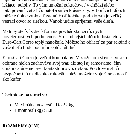
ležiacej polohy. To vám umožní pokračovať v chôdzi alebo
nakupovaní, zatiaľ čo batoľa sníva krásne sny. V horúcich dňoch
môžete úplne zrolovať zadnú časť kočíka, pod ktorým je veľký
vetrací otvor so sieťkou. Vánok určite spríjemní vaše dieťa.
Mali by ste ísť s dieťaťom na prechádzku za rôznych
poveternostných podmienok. V chladnejších dňoch dostanete v
Euro-Cart Corso teplý nánožník. Môžete ho obliecť za pár sekúnd a
vaše dieťa bude pod ním teplé a útulné.
Euro-Cart Corso je veľmi kompaktný. V zloženom stave si vďaka
ochrane nielen zachováva svoj tvar, ale stojí aj samostatne, čím
chráni čalúnenie pred kontaktom s vozovkou. Po zložení slúži
bezpečnostná madlo ako rukoväť, takže môžete svoje Corso nosiť
ako kufor.
Technické parametre:
Maximálna nosnosť :
Do 22 kg
Hmotnosť (kg) :
8.8
ROZMERY (CM)