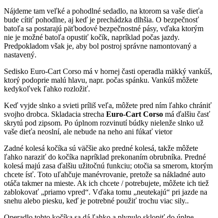
Nájdeme tam veľké a pohodlné sedadlo, na ktorom sa vaše dieťa
bude cítiť pohodlne, aj keď je prechádzka dlhšia. O bezpečnosť
batoľa sa postarajú päťbodové bezpečnostné pásy, vďaka ktorým
nie je možné batoľa opustiť kočík, napríklad počas jazdy.
Predpokladom však je, aby bol postroj správne namontovaný a
nastavený.
Sedisko Euro-Cart Corso má v hornej časti operadla mäkký vankúš,
ktorý podoprie malú hlavu, napr. počas spánku. Vankúš môžete
kedykoľvek ľahko rozložiť.
Keď vyjde slnko a svieti príliš veľa, môžete pred ním ľahko chrániť
svojho drobca. Skladacia strecha
Euro-Cart Corso
má ďalšiu časť
skrytú pod zipsom. Po úplnom rozvinutí búdky nielenže slnko už
vaše dieťa neoslní, ale nebude na neho ani fúkať vietor
Zadné kolesá kočíka sú väčšie ako predné kolesá, takže môžete
ľahko naraziť do kočíka napríklad prekonaním obrubníka. Predné
kolesá majú zasa ďalšiu užitočnú funkciu; otočia sa smerom, ktorým
chcete ísť. Toto uľahčuje manévrovanie, pretože sa nákladné auto
otáča takmer na mieste. Ak ich chcete / potrebujete, môžete ich tiež
zablokovať „priamo vpred“. Vďaka tomu „neutekajú“ pri jazde na
snehu alebo piesku, keď je potrebné použiť trochu viac sily..
Operadlo tohto kočíka sa dá ľahko a plynulo sklopiť do úplne