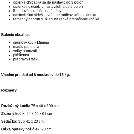
opierka chrbátika sa dá nastaviť do 3 polôh
opierka nožičiek je nastaviteľná do 2 polôh
5-bodové bezpečnostné pásy
nastaviteľná strieška vrátane rodičovského okienka
ramenný popruh služiaci na ľahké prenášanie kočíka
Balenie obsahuje
športový kočík Minima
madlo pre dieťa
veľký nánožník
pláštenku
prepravnú tašku
Vhodné pre deti od 6 mesiacov do 15 kg.
Rozmery
Rozložený kočík:
75 x 46 x 100 cm
Zložený kočík
:
24 x 46 x 61 cm
Sedačka:
35 x 41 x 23 cm
Dĺžka opierky nožičiek:
20 cm