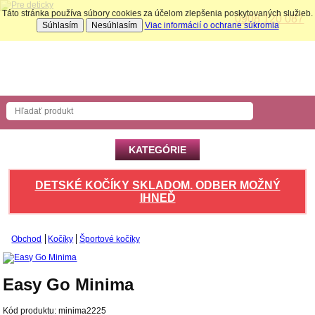
Táto stránka používa súbory cookies za účelom zlepšenia poskytovaných služieb.
0908 120 087
Súhlasím
Nesúhlasím
Viac informácií o ochrane súkromia
Nákupný košík
Počet produktov: 0 ks
KATEGÓRIE
DETSKÉ KOČÍKY SKLADOM. ODBER MOŽNÝ
IHNEĎ
Obchod
Kočíky
Športové kočíky
Easy Go Minima
Kód produktu:
minima2225