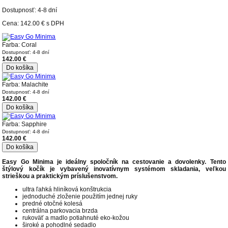
Dostupnosť: 4-8 dní
Cena:
142.00 €
s DPH
Farba: Coral
Dostupnosť: 4-8 dní
142.00 €
Do košíka
Farba: Malachite
Dostupnosť: 4-8 dní
142.00 €
Do košíka
Farba: Sapphire
Dostupnosť: 4-8 dní
142.00 €
Do košíka
Easy Go Minima je ideálny spoločník na cestovanie a dovolenky. Tento
štýlový kočík je vybavený inovatívnym systémom skladania, veľkou
strieškou a praktickým príslušenstvom.
ultra ľahká hliníková konštrukcia
jednoduché zloženie použitím jednej ruky
predné otočné kolesá
centrálna parkovacia brzda
rukoväť a madlo potiahnuté eko-kožou
široké a pohodlné sedadlo