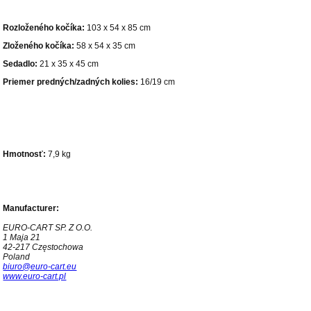
Rozloženého kočíka:
103 x 54 x 85 cm
Zloženého kočíka:
58 x 54 x 35 cm
Sedadlo:
21 x 35 x 45 cm
Priemer predných/zadných kolies:
16/19 cm
Hmotnosť:
7,9 kg
Manufacturer:
EURO-CART SP. Z O.O.
1 Maja 21
42-217 Częstochowa
Poland
biuro@euro-cart.eu
www.euro-cart.pl