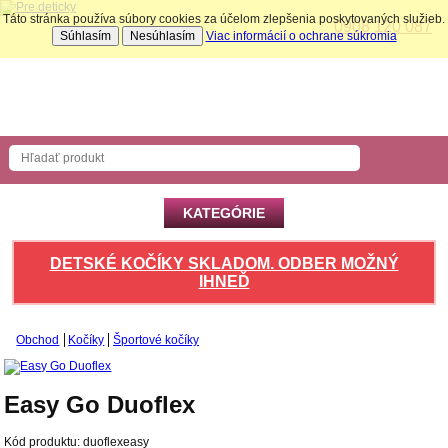
Táto stránka používa súbory cookies za účelom zlepšenia poskytovaných služieb.
0908 120 087
Súhlasím
Nesúhlasím
Viac informácií o ochrane súkromia
Nákupný košík
Počet produktov: 0 ks
KATEGÓRIE
DETSKÉ KOČÍKY SKLADOM. ODBER MOŽNÝ
IHNEĎ
Obchod
Kočíky
Športové kočíky
Easy Go Duoflex
Kód produktu:
duoflexeasy