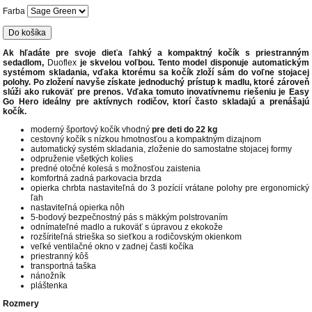
Farba
Do košíka
Ak hľadáte pre svoje dieťa ľahký a kompaktný kočík s priestranným
sedadlom,
Duoflex
je skvelou voľbou. Tento model disponuje automatickým
systémom skladania, vďaka ktorému sa kočík zloží sám do voľne stojacej
polohy. Po zložení navyše získate jednoduchý prístup k madlu, ktoré zároveň
slúži ako rukoväť pre prenos. Vďaka tomuto inovatívnemu riešeniu je Easy
Go Hero ideálny pre aktívnych rodičov, ktorí často skladajú a prenášajú
kočík.
moderný športový kočík vhodný
pre deti do 22 kg
cestovný kočík s nízkou hmotnosťou a kompaktným dizajnom
automatický systém skladania, zloženie do samostatne stojacej formy
odpruženie všetkých kolies
predné otočné kolesá s možnosťou zaistenia
komfortná zadná parkovacia brzda
opierka chrbta nastaviteľná do 3 pozícií vrátane polohy pre ergonomický
ľah
nastaviteľná opierka nôh
5-bodový bezpečnostný pás s mäkkým polstrovaním
odnímateľné madlo a rukoväť s úpravou z ekokože
rozšíriteľná strieška so sieťkou a rodičovským okienkom
veľké ventilačné okno v zadnej časti kočíka
priestranný kôš
transportná taška
nánožník
pláštenka
Rozmery