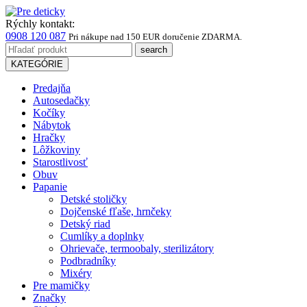
Rýchly kontakt:
0908 120 087
Pri nákupe
nad 150 EUR
doručenie ZDARMA.
KATEGÓRIE
Predajňa
Autosedačky
Kočíky
Nábytok
Hračky
Lôžkoviny
Starostlivosť
Obuv
Papanie
Detské stoličky
Dojčenské fľaše, hrnčeky
Detský riad
Cumlíky a doplnky
Ohrievače, termoobaly, sterilizátory
Podbradníky
Mixéry
Pre mamičky
Značky