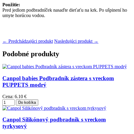
Použitie:
Pred jedlom podbradníček nasaďte dieťaťu na krk. Po ušpinení ho
umyte horúcou vodou.
← Predchádzajúci produkt
Nasledujúci produkt →
Podobné produkty
Canpol babies Podbradník zástera s vreckom
PUPPETS modrý
Cena:
6.10 €
Canpol Silikónový podbradník s vreckom
tyrkysový