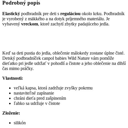
Podrobný popis
Elastický
podbradník pre deti s
reguláciou
okolo krku. Podbradník
je vyrobený z mäkkého a na dotyk príjemného materiálu. Je
vybavený
vreckom
, ktoré zachytí zbytky padajúceho jedla.
Keď sa deti pustia do jedla, oblečenie málokedy zostane úplne čisté.
Detský podbradníček canpol babies Wild Nature vám pomôže
dieťatko pri jedle udržať v pohodlí a čistote a jeho oblečenie na dlhší
čas mimo práčky.
Vlastnosti:
veľká kapsa, ktorá zadržuje zvyšky pokrmu
nastaviteľné zapínanie
chráni dieťa pred zašpinením
ľahko sa udržuje v čistote
Zloženie:
silikón