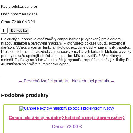
Kód produktu:
canpror
Dostupnosť: na sklade
Cena:
72.00 €
s DPH
Elektrický hudobný kolotoč značky canpol babies je vybavený projektorom,
hracou skrinkou a plyšovými hračkami – toto všetko dokáže upútať pozornosť
dieťatka. Vďaka viacerým funkciám kolotoč pozitívne ovplyvňuje zmysly bábätka.
Projektor zobrazuje hviezdičky a mesiačiky v rozličných farbách. Melódie a zvuky
prírody dokážu upokojiť dieťatko a uspať ho. Môžete zvoliť až 25 rozličných
melódií. Diaľkový ovládač vám umožňuje vypnúť a zapnúť kolotoč aj z diaľky. Po
40 minútach sa hračka automaticky vypne.
← Predchádzajúci produkt
Nasledujúci produkt →
Podobné produkty
Canpol elektrický hudobný kolotoč s projektorom ružový
Cena:
72.00 €