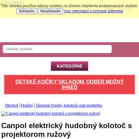
Táto stránka používa súbory cookies za účelom zlepšenia poskytovaných služieb.
0908 120 087
Súhlasím
Nesúhlasím
Viac informácií o ochrane súkromia
Nákupný košík
Počet produktov: 0 ks
KATEGÓRIE
DETSKÉ KOČÍKY SKLADOM. ODBER MOŽNÝ
IHNEĎ
Obchod
Hračky
Závesné hračky, kolotoče nad postieľku
Canpol elektrický hudobný kolotoč s
projektorom ružový