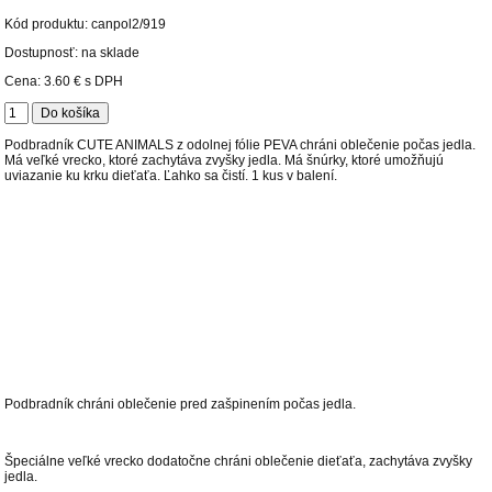
Kód produktu:
canpol2/919
Dostupnosť: na sklade
Cena:
3.60 €
s DPH
Podbradník CUTE ANIMALS z odolnej fólie PEVA chráni oblečenie počas jedla.
Má veľké vrecko, ktoré zachytáva zvyšky jedla. Má šnúrky, ktoré umožňujú
uviazanie ku krku dieťaťa. Ľahko sa čistí. 1 kus v balení.
Podbradník chráni oblečenie pred zašpinením počas jedla.
Špeciálne veľké vrecko dodatočne chráni oblečenie dieťaťa, zachytáva zvyšky
jedla.