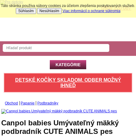
Táto stránka používa súbory cookies za účelom zlepšenia poskytovaných služieb.
0908 120 087
Súhlasím
Nesúhlasím
Viac informácií o ochrane súkromia
Nákupný košík
Počet produktov: 0 ks
KATEGÓRIE
DETSKÉ KOČÍKY SKLADOM. ODBER MOŽNÝ
IHNEĎ
Obchod
Papanie
Podbradníky
Canpol babies Umývateľný mäkký
podbradník CUTE ANIMALS pes