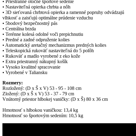
• Priestranné otočné športové sedenie
• Nastaviteľná opierka chrbta a nôh
• 3D sieťovaná chrbtová opierka a ramenné popruhy odvádzajú
vlhkosť a zaisťujú optimálne prúdenie vzduchu
• 5bodový bezpečnostný pás
• Centrálna brzda
• Terénne kolesá odolné voči prepichnutiu
• Predné a zadné odpruženie kolies
• Automatický aretačný mechanizmus predných kolies
• Teleskopická rukoväť nastaviteľná do 5 polôh
• Rukoväť a madlo vyrobené z eko kože
• Extra priestranný nákupný košík
• Vysoko kvalitné spracovanie
• Vyrobené v Taliansku
Rozmery:
Rozložený: (D x Š x V) 53 - 95 - 108 cm
Zložený: (D x Š x V) 53 - 37 - 79 cm
Vnútorný priestor hlbokej vaničky: (D x Š) 80 x 36 cm
Hmotnosť s hlbokou vaničkou: 13,4 kg
Hmotnosť so športovým sedením: 10,5 kg