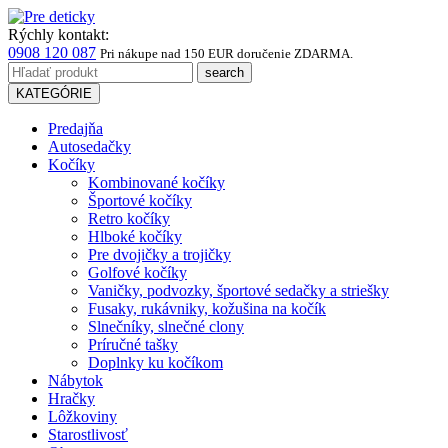
Rýchly kontakt:
0908 120 087
Pri nákupe
nad 150 EUR
doručenie ZDARMA.
KATEGÓRIE
Predajňa
Autosedačky
Kočíky
Kombinované kočíky
Športové kočíky
Retro kočíky
Hlboké kočíky
Pre dvojičky a trojičky
Golfové kočíky
Vaničky, podvozky, športové sedačky a striešky
Fusaky, rukávniky, kožušina na kočík
Slnečníky, slnečné clony
Príručné tašky
Doplnky ku kočíkom
Nábytok
Hračky
Lôžkoviny
Starostlivosť