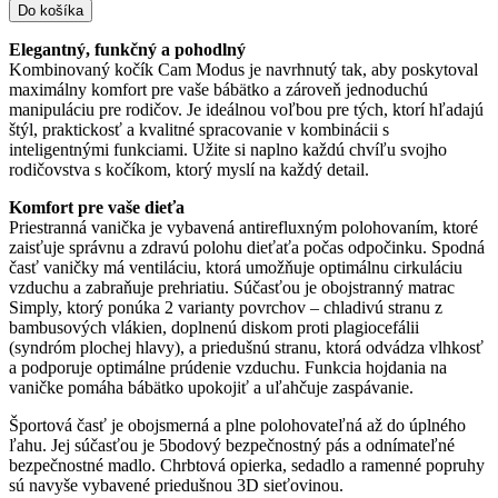
Do košíka
Elegantný, funkčný a pohodlný
Kombinovaný kočík Cam Modus je navrhnutý tak, aby poskytoval
maximálny komfort pre vaše bábätko a zároveň jednoduchú
manipuláciu pre rodičov. Je ideálnou voľbou pre tých, ktorí hľadajú
štýl, praktickosť a kvalitné spracovanie v kombinácii s
inteligentnými funkciami. Užite si naplno každú chvíľu svojho
rodičovstva s kočíkom, ktorý myslí na každý detail.
Komfort pre vaše dieťa
Priestranná vanička je vybavená antirefluxným polohovaním, ktoré
zaisťuje správnu a zdravú polohu dieťaťa počas odpočinku. Spodná
časť vaničky má ventiláciu, ktorá umožňuje optimálnu cirkuláciu
vzduchu a zabraňuje prehriatiu. Súčasťou je obojstranný matrac
Simply, ktorý ponúka 2 varianty povrchov – chladivú stranu z
bambusových vlákien, doplnenú diskom proti plagiocefálii
(syndróm plochej hlavy), a priedušnú stranu, ktorá odvádza vlhkosť
a podporuje optimálne prúdenie vzduchu. Funkcia hojdania na
vaničke pomáha bábätko upokojiť a uľahčuje zaspávanie.
Športová časť je obojsmerná a plne polohovateľná až do úplného
ľahu. Jej súčasťou je 5bodový bezpečnostný pás a odnímateľné
bezpečnostné madlo. Chrbtová opierka, sedadlo a ramenné popruhy
sú navyše vybavené priedušnou 3D sieťovinou.