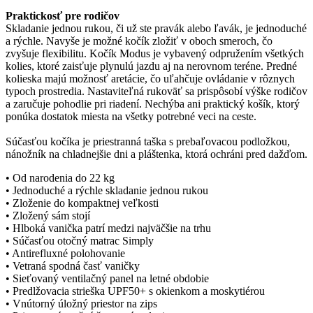
Praktickosť pre rodičov
Skladanie jednou rukou, či už ste pravák alebo ľavák, je jednoduché
a rýchle. Navyše je možné kočík zložiť v oboch smeroch, čo
zvyšuje flexibilitu. Kočík Modus je vybavený odpružením všetkých
kolies, ktoré zaisťuje plynulú jazdu aj na nerovnom teréne. Predné
kolieska majú možnosť aretácie, čo uľahčuje ovládanie v rôznych
typoch prostredia. Nastaviteľná rukoväť sa prispôsobí výške rodičov
a zaručuje pohodlie pri riadení. Nechýba ani praktický košík, ktorý
ponúka dostatok miesta na všetky potrebné veci na ceste.
Súčasťou kočíka je priestranná taška s prebaľovacou podložkou,
nánožník na chladnejšie dni a pláštenka, ktorá ochráni pred dažďom.
• Od narodenia do 22 kg
• Jednoduché a rýchle skladanie jednou rukou
• Zloženie do kompaktnej veľkosti
• Zložený sám stojí
• Hlboká vanička patrí medzi najväčšie na trhu
• Súčasťou otočný matrac Simply
• Antirefluxné polohovanie
• Vetraná spodná časť vaničky
• Sieťovaný ventilačný panel na letné obdobie
• Predlžovacia strieška UPF50+ s okienkom a moskytiérou
• Vnútorný úložný priestor na zips