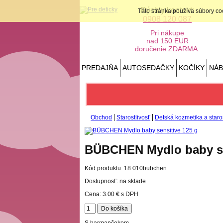
Rýchly kontakt:
Táto stránka používa súbory c
0908 120 087
Pri nákupe
nad 150 EUR
doručenie ZDARMA.
PREDAJŇA
AUTOSEDAČKY
KOČÍKY
NÁ
Obchod
Starostlivosť
Detská kozmetika a staros
BÜBCHEN Mydlo baby se
Kód produktu:
18.010bubchen
Dostupnosť: na sklade
Cena:
3.00 €
s DPH
S harmančekom.