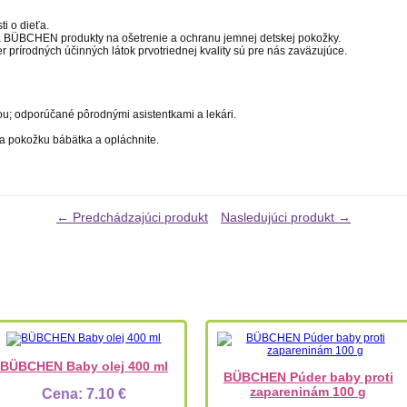
ti o dieťa.
íja BÜBCHEN produkty na ošetrenie a ochranu jemnej detskej pokožky.
er prírodných účinných látok prvotriednej kvality sú pre nás zaväzujúce.
u; odporúčané pôrodnými asistentkami a lekári.
a pokožku bábätka a opláchnite.
← Predchádzajúci produkt
Nasledujúci produkt →
BÜBCHEN Baby olej 400 ml
BÜBCHEN Púder baby proti
zapareninám 100 g
Cena:
7.10 €