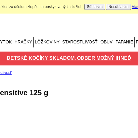
ookies za účelom zlepšenia poskytovaných služieb.
Súhlasím
Nesúhlasím
Via
Nákupný košík
Počet produktov: 0 ks
BYTOK
HRAČKY
LÔŽKOVINY
STAROSTLIVOSŤ
OBUV
PAPANIE
DETSKÉ KOČÍKY SKLADOM. ODBER MOŽNÝ IHNEĎ
tlivosť
nsitive 125 g