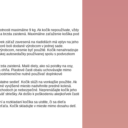
otnosti maximálne 9 kg. Ak kočík nepoužívate, vždy
acia brzda zaistená. Maximálne zaťaženie košíka pod
ľvek záťaž zavesená na riadidlách má vplyv na jeho
toré boli dodané výrobcom v jednej sade.
ýrobcom, nesmie byť použité. Kočík nenahradzuje
detskej autosedačky používanej spolu s podvozkom
da zaistená. Malé diely, ako sú poistky na osy,
 a ohňa. Plastové časti obalu uchovávajte mimo
bezpodmienečne nutné používať doplnkové
ne sedieť. Kočík slúži na vonkajšie použitie. Ak
iné vyvýšené miesto nadvihnite predné kolesá.
 schodoch je nebezpečné. Neprenášajte kočík jeho
äť striešky. Ak došlo k poškodeniu akejkoľvek časti
 a rozkladaní kočíka sa uistite, či sa dieťa
ieťaťa. Kočík skladujte v mieste mimo dosahu detí.