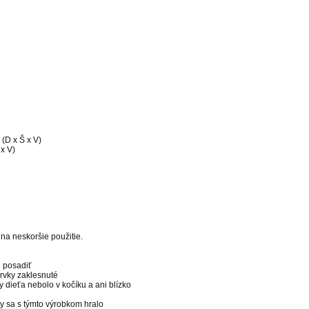
(D x Š x V)
 x V)
 na neskoršie použitie.
i posadiť
prvky zaklesnuté
by dieťa nebolo v kočíku a ani blízko
by sa s týmto výrobkom hralo