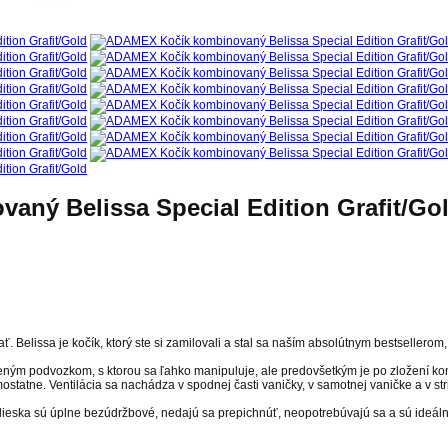
ný Belissa Special Edition Grafit/Go
 Belissa je kočík, ktorý ste si zamilovali a stal sa naším absolútnym bestsellerom
teným podvozkom, s ktorou sa ľahko manipuluje, ale predovšetkým je po zložení k
statne. Ventilácia sa nachádza v spodnej časti vaničky, v samotnej vaničke a v str
lieska sú úplne bezúdržbové, nedajú sa prepichnúť, neopotrebúvajú sa a sú ideáln