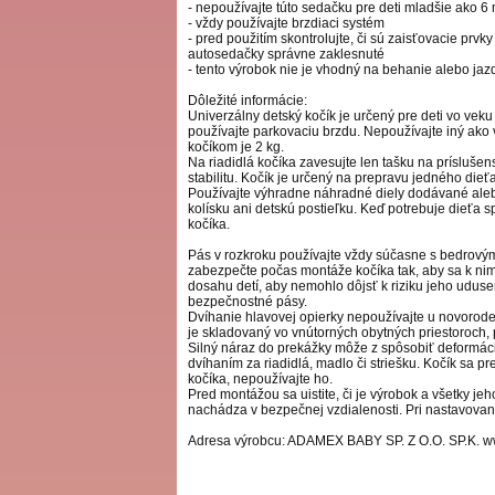
- nepoužívajte túto sedačku pre deti mladšie ako 6
- vždy používajte brzdiaci systém
- pred použitím skontrolujte, či sú zaisťovacie prv
autosedačky správne zaklesnuté
- tento výrobok nie je vhodný na behanie alebo jaz
Dôležité informácie:
Univerzálny detský kočík je určený pre deti vo vek
používajte parkovaciu brzdu. Nepoužívajte iný ako 
kočíkom je 2 kg.
Na riadidlá kočíka zavesujte len tašku na prísluše
stabilitu. Kočík je určený na prepravu jedného di
Používajte výhradne náhradné diely dodávané ale
kolísku ani detskú postieľku. Keď potrebuje dieťa 
kočíka.
Pás v rozkroku používajte vždy súčasne s bedrovými
zabezpečte počas montáže kočíka tak, aby sa k nim 
dosahu detí, aby nemohlo dôjsť k riziku jeho udu
bezpečnostné pásy.
Dvíhanie hlavovej opierky nepoužívajte u novorode
je skladovaný vo vnútorných obytných priestoroch,
Silný náraz do prekážky môže z spôsobiť deformác
dvíhaním za riadidlá, madlo či striešku. Kočík sa 
kočíka, nepoužívajte ho.
Pred montážou sa uistite, či je výrobok a všetky jeh
nachádza v bezpečnej vzdialenosti. Pri nastavovaní 
Adresa výrobcu: ADAMEX BABY SP. Z O.O. SP.K. 