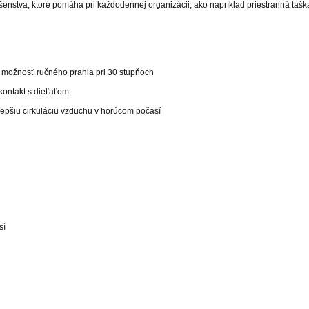
enstva, ktoré pomáha pri každodennej organizácii, ako napríklad priestranná taška
- možnosť ručného prania pri 30 stupňoch
 kontakt s dieťaťom
 lepšiu cirkuláciu vzduchu v horúcom počasí
sí