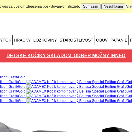
ookies za účelom zlepšenia poskytovaných služieb.
Súhlasím
Nesúhlasím
Via
Nákupný košík
Počet produktov: 0 ks
BYTOK
HRAČKY
LÔŽKOVINY
STAROSTLIVOSŤ
OBUV
PAPANIE
DETSKÉ KOČÍKY SKLADOM. ODBER MOŽNÝ IHNEĎ