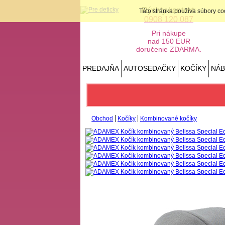
Rýchly kontakt:
Táto stránka používa súbory c
0908 120 087
Pri nákupe
nad 150 EUR
doručenie ZDARMA.
PREDAJŇA
AUTOSEDAČKY
KOČÍKY
NÁ
Obchod
Kočíky
Kombinované kočíky