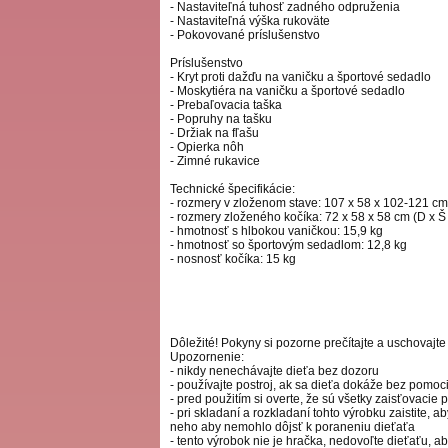
- Nastaviteľná tuhosť zadného odpruženia
- Nastaviteľná výška rukoväte
- Pokovované príslušenstvo
Príslušenstvo
- Kryt proti dažďu na vaničku a športové sedadlo
- Moskytiéra na vaničku a športové sedadlo
- Prebaľovacia taška
- Popruhy na tašku
- Držiak na fľašu
- Opierka nôh
- Zimné rukavice
Technické špecifikácie:
- rozmery v zloženom stave: 107 x 58 x 102-121 cm 
- rozmery zloženého kočíka: 72 x 58 x 58 cm (D x Š
- hmotnosť s hlbokou vaničkou: 15,9 kg
- hmotnosť so športovým sedadlom: 12,8 kg
- nosnosť kočíka: 15 kg
Dôležité! Pokyny si pozorne prečítajte a uschovajte
Upozornenie:
- nikdy nenechávajte dieťa bez dozoru
- používajte postroj, ak sa dieťa dokáže bez pomoc
- pred použitím si overte, že sú všetky zaisťovacie 
- pri skladaní a rozkladaní tohto výrobku zaistite, a
neho aby nemohlo dôjsť k poraneniu dieťaťa
- tento výrobok nie je hračka, nedovoľte dieťaťu, a