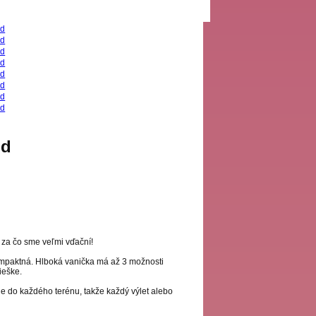
ld
, za čo sme veľmi vďační!
ompaktná. Hlboká vanička má až 3 možnosti
ieške.
e do každého terénu, takže každý výlet alebo