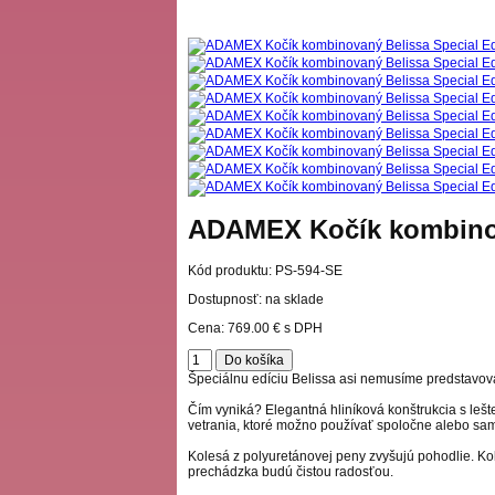
ADAMEX Kočík kombinova
Kód produktu:
PS-594-SE
Dostupnosť: na sklade
Cena:
769.00 €
s DPH
Špeciálnu edíciu Belissa asi nemusíme predstavovať.
Čím vyniká? Elegantná hliníková konštrukcia s leš
vetrania, ktoré možno používať spoločne alebo samo
Kolesá z polyuretánovej peny zvyšujú pohodlie. Ko
prechádzka budú čistou radosťou.