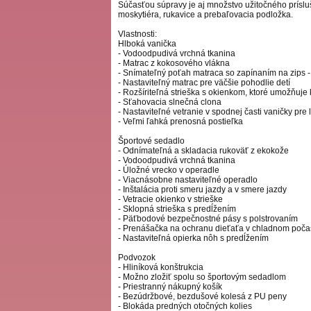
Súčasťou súpravy je aj množstvo užitočného prísluš
moskytiéra, rukavice a prebaľovacia podložka.
Vlastnosti:
Hlboká vanička
- Vodoodpudivá vrchná tkanina
- Matrac z kokosového vlákna
- Snímateľný poťah matraca so zapínaním na zips 
- Nastaviteľný matrac pre väčšie pohodlie detí
- Rozšíriteľná strieška s okienkom, ktoré umožňuje
- Sťahovacia slnečná clona
- Nastaviteľné vetranie v spodnej časti vaničky pre
- Veľmi ľahká prenosná postieľka
Športové sedadlo
- Odnímateľná a skladacia rukoväť z ekokože
- Vodoodpudivá vrchná tkanina
- Úložné vrecko v operadle
- Viacnásobne nastaviteľné operadlo
- Inštalácia proti smeru jazdy a v smere jazdy
- Vetracie okienko v strieške
- Sklopná strieška s predĺžením
- Päťbodové bezpečnostné pásy s polstrovaním
- Prenášačka na ochranu dieťaťa v chladnom poča
- Nastaviteľná opierka nôh s predĺžením
Podvozok
- Hliníková konštrukcia
- Možno zložiť spolu so športovým sedadlom
- Priestranný nákupný košík
- Bezúdržbové, bezdušové kolesá z PU peny
- Blokáda predných otočných kolies