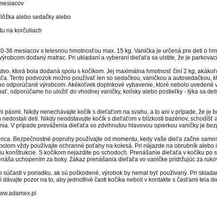
 mesiacov
ky lôžka alebo sedačky alebo
du na korčuliach
u 0-36 mesiacov s telesnou hmotnosťou max. 15 kg. Vanička je určená pre deti o hm
výrobcom dodaný matrac. Pri ukladaní a vyberaní dieťaťa sa uistite, že je parkov
nstvo, ktorá bola dodaná spolu s kočíkom. Jej maximálna hmotnosť činí 2 kg, akáko
eťaťa. Tento podvozok možno používať len so sedačkou, vaničkou a autosedačkou, k
bo odporúčané výrobcom. Akékoľvek doplnkové vybavenie, ktoré nebolo uvedené v
spať, odporúčame ho uložiť do vhodnej vaničky, kolísky alebo postieľky - týka sa 
 pásmi. Nikdy nenechávajte kočík s dieťaťom na svahu, a to ani v prípade, že je brz
nedostali deti. Nikdy neodstavujte kočík s dieťaťom v blízkosti bazénov, schodíšť
senia. V prípade preváženia dieťaťa so zdvihnutou hlavovou opierkou vaničky je 
nca. Bezpečnostné popruhy používajte od momentu, kedy vaše dieťa začne samostat
 potom vždy používajte ochranné poťahy na kolesá. Pri nájazde na obrubník alebo 
iu konštrukcie. S kočíkom nejazdite po schodoch. Prenášanie dieťaťa v kočíku po
prenáša uchopením za boky. Zákaz prenášania dieťaťa vo vaničke pridržujúc za rukov
o súčasti v poriadku, ak sú poškodené, výrobok by nemal byť používaný. Pri skladaní
dávajte pozor na to, aby jednotlivé časti kočíka neboli v kontakte s časťami tela d
www.adamex.pl