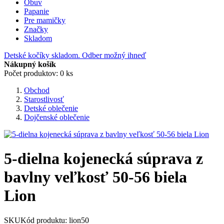
Obuv
Papanie
Pre mamičky
Značky
Skladom
Detské kočíky skladom. Odber možný ihneď
Nákupný košík
Počet produktov: 0 ks
Obchod
Starostlivosť
Detské oblečenie
Dojčenské oblečenie
5-dielna kojenecká súprava z
bavlny veľkosť 50-56 biela
Lion
SKU
Kód produktu:
lion50