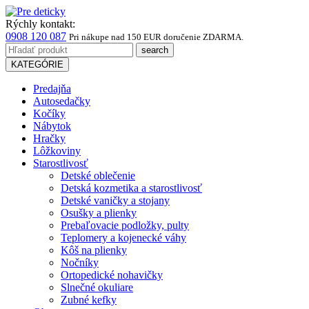
Rýchly kontakt:
0908 120 087
Pri nákupe
nad 150 EUR
doručenie ZDARMA.
KATEGÓRIE
Predajňa
Autosedačky
Kočíky
Nábytok
Hračky
Lôžkoviny
Starostlivosť
Detské oblečenie
Detská kozmetika a starostlivosť
Detské vaničky a stojany
Osušky a plienky
Prebaľovacie podložky, pulty
Teplomery a kojenecké váhy
Kôš na plienky
Nočníky
Ortopedické nohavičky
Slnečné okuliare
Zubné kefky