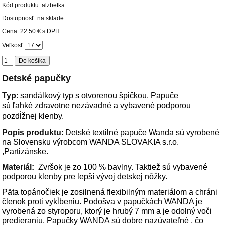
Kód produktu:
alzbetka
Dostupnosť: na sklade
Cena:
22.50 €
s DPH
Veľkosť
Detské papučky
Typ
:
sandálkový typ s otvorenou špičkou. Papuče
sú ľahké zdravotne nezávadné a vybavené podporou
pozdĺžnej klenby.
Popis produktu
: Detské textilné papuče Wanda sú vyrobené
na Slovensku výrobcom WANDA SLOVAKIA s.r.o.
,Partizánske.
Materiál:
Zvršok je zo 100 % bavlny. Taktiež sú vybavené
podporou klenby pre lepší vývoj detskej nôžky.
Päta topánočiek je zosilnená flexibilným materiálom a chráni
členok proti vykĺbeniu. Podošva v papučkách WANDA je
vyrobená zo styroporu, ktorý je hrubý 7 mm a je odolný voči
predieraniu. Papučky WANDA sú dobre nazúvateľné , čo