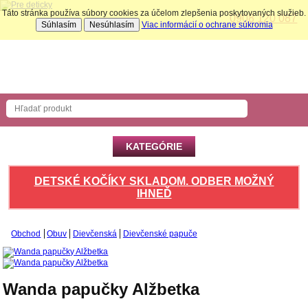
Táto stránka používa súbory cookies za účelom zlepšenia poskytovaných služieb.
0908 120 087
Súhlasím
Nesúhlasím
Viac informácií o ochrane súkromia
Nákupný košík
Počet produktov: 0 ks
KATEGÓRIE
DETSKÉ KOČÍKY SKLADOM. ODBER MOŽNÝ
IHNEĎ
Obchod
Obuv
Dievčenská
Dievčenské papuče
Wanda papučky Alžbetka