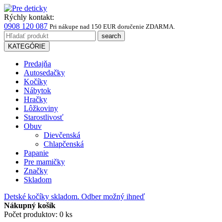
Rýchly kontakt:
0908 120 087
Pri nákupe
nad 150 EUR
doručenie ZDARMA.
KATEGÓRIE
Predajňa
Autosedačky
Kočíky
Nábytok
Hračky
Lôžkoviny
Starostlivosť
Obuv
Dievčenská
Chlapčenská
Papanie
Pre mamičky
Značky
Skladom
Detské kočíky skladom. Odber možný ihneď
Nákupný košík
Počet produktov: 0 ks