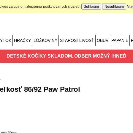
ookies za účelom zlepšenia poskytovaných služieb.
Súhlasím
Nesúhlasím
Via
Nákupný košík
Počet produktov: 0 ks
BYTOK
HRAČKY
LÔŽKOVINY
STAROSTLIVOSŤ
OBUV
PAPANIE
DETSKÉ KOČÍKY SKLADOM. ODBER MOŽNÝ IHNEĎ
eľkosť 86/92 Paw Patrol
: cca 80cm