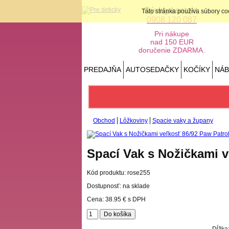
Rýchly kontakt:
Táto stránka používa súbory c
0908 120 087
Pri nákupe
nad 150 EUR
doručenie ZDARMA.
PREDAJŇA
AUTOSEDAČKY
KOČÍKY
NÁ
Obchod
Lôžkoviny
Spacie vaky a župany
Spací Vak s Nožičkami v
Kód produktu:
rose255
Dostupnosť: na sklade
Cena:
38.95 €
s DPH
Dĺžka