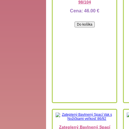
98/104
Cena:
46.00 €
Zateplený Bavlnený Spací