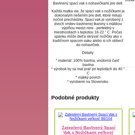
Bavlnený spací vak s nohavičkami pre deti.
Každá matka vie, že spací vak s nožičkami je
dokonalým riešením pre deti, ktoré milujú
nočné prechádzky. Spací vak je vyrobený z
dvoch vrstiev bavlnenej tkaniny s mäkkou
výplňou medzi nimi - perfektný v
miestnostiach s teplotou 18-22 ° C. Počas
spánku môže dieťa skrývať nožičky ako v
tradičnom spacom vaku alebo si ich obliecť
do nohavičiek.
Detaily:
* materiál: 100% bavlna, vnútorná časť:
bavlna
* výrobok by sa mal prať pri teplotách do 40 °
C
* mäkký povrch
* vyrobené na Slovensku.
Podobné produkty
Zateplený Bavlnený Spací
Vak s Nožičkami veľkosť