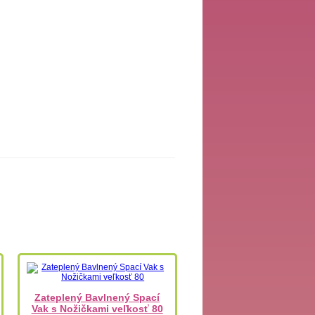
Zateplený Bavlnený Spací
Vak s Nožičkami veľkosť 80