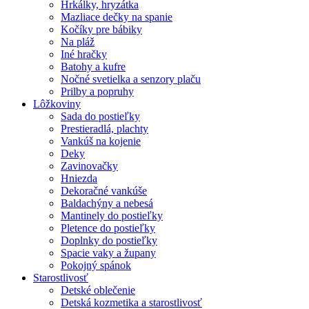
Hrkálky, hryzátka
Mazliace dečky na spanie
Kočíky pre bábiky
Na pláž
Iné hračky
Batohy a kufre
Nočné svetielka a senzory plaču
Prilby a popruhy
Lôžkoviny
Sada do postieľky
Prestieradlá, plachty
Vankúš na kojenie
Deky
Zavinovačky
Hniezda
Dekoračné vankúše
Baldachýny a nebesá
Mantinely do postieľky
Pletence do postieľky
Doplnky do postieľky
Spacie vaky a župany
Pokojný spánok
Starostlivosť
Detské oblečenie
Detská kozmetika a starostlivosť