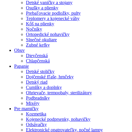
Detské vaničky a stojany
Osušky a plienky
Prebaľovacie podložky, pulty
Teplomery a kojenecké váhy
Kôš na plienky
Nočníky
Ortopedické nohavičky
Slnečné okuliare
Zubné kefky
Obuv
Dievčenská
Chlapčenská
Papanie
Detské stoličky
Dojčenské fľaše, hrnčeky
Detský riad
Cumlíky a doplnky
Ohrievače, termoobaly, sterilizátory
Podbradníky
Mixéry
Pre mamičky
Kozmetika
Kojenecké podprsenky, nohavičky
Odsávačky
Elektronické opatrovateľky, nočné lampy