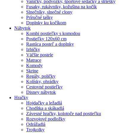
Vaničky, podvozky, športové sedačky a striešky
Fusaky, rukávniky, kožušina na kočík
Slnečníky, slnečné clony
Príručné tašky
Doplnky ku kočíkom
Nábytok
Kombi postieľky s komodou
Postieľky 120x60 cm
Rastúca posteľ a doplnky
Izbičky
Väčšie postele
Matrace
Komody
Skrine
Regály, poličky
Kolísky, ohrádky
Cestovné postieľky
Disney nábytok
Hračky
Hojdačky a ležadlá
Chodítka a skákadlá
Závesné hračky, kolotoče nad postieľku
Rozvojové podložky
Odrážadlá
Trojkolky