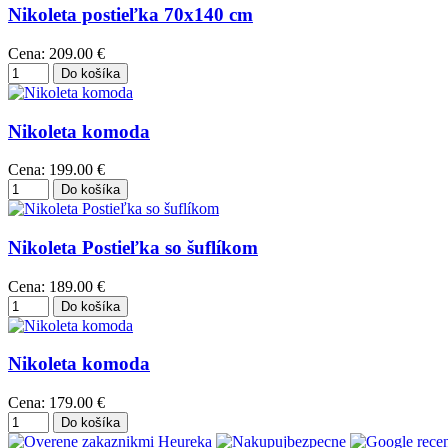
Nikoleta postieľka 70x140 cm
Cena:
209.00 €
Nikoleta komoda
Cena:
199.00 €
Nikoleta Postieľka so šuflíkom
Cena:
189.00 €
Nikoleta komoda
Cena:
179.00 €