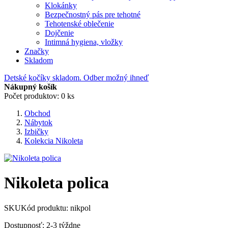
Klokánky
Bezpečnostný pás pre tehotné
Tehotenské oblečenie
Dojčenie
Intimná hygiena, vložky
Značky
Skladom
Detské kočíky skladom. Odber možný ihneď
Nákupný košík
Počet produktov: 0 ks
Obchod
Nábytok
Izbičky
Kolekcia Nikoleta
Nikoleta polica
SKU
Kód produktu:
nikpol
Dostupnosť: 2-3 týždne