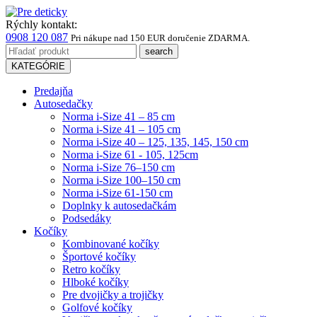
Rýchly kontakt:
0908 120 087
Pri nákupe
nad 150 EUR
doručenie ZDARMA.
KATEGÓRIE
Predajňa
Autosedačky
Norma i-Size 41 – 85 cm
Norma i-Size 41 – 105 cm
Norma i-Size 40 – 125, 135, 145, 150 cm
Norma i-Size 61 - 105, 125cm
Norma i-Size 76–150 cm
Norma i-Size 100–150 cm
Norma i-Size 61-150 cm
Doplnky k autosedačkám
Podsedáky
Kočíky
Kombinované kočíky
Športové kočíky
Retro kočíky
Hlboké kočíky
Pre dvojičky a trojičky
Golfové kočíky