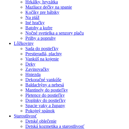
Hrkálky, hryzátka
Mazliace dečky na spanie
Kočíky pre bábiky
Na pláž
Iné hračky
Batohy a kufre
Nočné svetielka a senzory plaču
Prilby a popruhy
Lôžkoviny
Sada do postieľky
Prestieradlá, plachty
Vankúš na kojenie
Deky
Zavinovačky
Hniezda
Dekoračné vankúše
Baldachýny a nebesá
Mantinely do postieľky
Pletence do postieľky
Doplnky do postieľky
Spacie vaky a župany
Pokojný spánok
Starostlivosť
Detské oblečenie
Detská kozmetika a starostlivosť