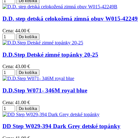
D.D. step detská celokožená zimná obuv W015-4224
Cena:
44.00 €
D.D.Step Detské zimné topánky 20-25
Cena:
43.00 €
D.D.Step W071- 346M royal blue
Cena:
41.00 €
DD Step W029-394 Dark Grey detské topánky