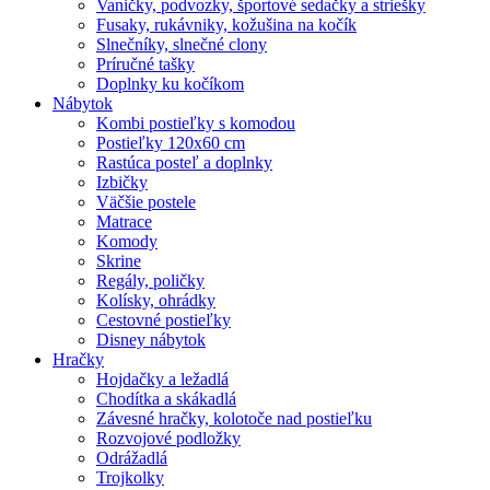
Vaničky, podvozky, športové sedačky a striešky
Fusaky, rukávniky, kožušina na kočík
Slnečníky, slnečné clony
Príručné tašky
Doplnky ku kočíkom
Nábytok
Kombi postieľky s komodou
Postieľky 120x60 cm
Rastúca posteľ a doplnky
Izbičky
Väčšie postele
Matrace
Komody
Skrine
Regály, poličky
Kolísky, ohrádky
Cestovné postieľky
Disney nábytok
Hračky
Hojdačky a ležadlá
Chodítka a skákadlá
Závesné hračky, kolotoče nad postieľku
Rozvojové podložky
Odrážadlá
Trojkolky