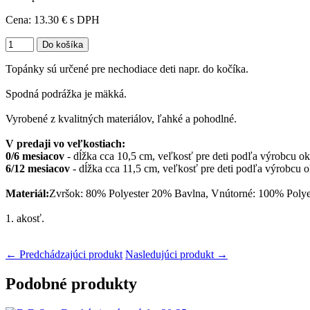
Cena:
13.30 €
s DPH
Topánky sú určené pre nechodiace deti napr. do kočíka.
Spodná podrážka je mäkká.
Vyrobené z kvalitných materiálov, ľahké a pohodlné.
V predaji vo veľkostiach:
0/6 mesiacov
- dĺžka cca 10,5 cm, veľkosť pre deti podľa výrobcu ok
6/12 mesiacov
- dĺžka cca 11,5 cm, veľkosť pre deti podľa výrobcu o
Materiál:
Zvršok: 80% Polyester 20% Bavlna, Vnútorné: 100% Polyes
1. akosť.
← Predchádzajúci produkt
Nasledujúci produkt →
Podobné produkty