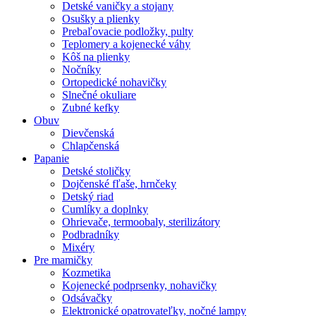
Detské vaničky a stojany
Osušky a plienky
Prebaľovacie podložky, pulty
Teplomery a kojenecké váhy
Kôš na plienky
Nočníky
Ortopedické nohavičky
Slnečné okuliare
Zubné kefky
Obuv
Dievčenská
Chlapčenská
Papanie
Detské stoličky
Dojčenské fľaše, hrnčeky
Detský riad
Cumlíky a doplnky
Ohrievače, termoobaly, sterilizátory
Podbradníky
Mixéry
Pre mamičky
Kozmetika
Kojenecké podprsenky, nohavičky
Odsávačky
Elektronické opatrovateľky, nočné lampy