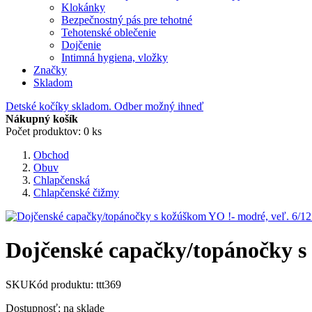
Klokánky
Bezpečnostný pás pre tehotné
Tehotenské oblečenie
Dojčenie
Intimná hygiena, vložky
Značky
Skladom
Detské kočíky skladom. Odber možný ihneď
Nákupný košík
Počet produktov: 0 ks
Obchod
Obuv
Chlapčenská
Chlapčenské čižmy
Dojčenské capačky/topánočky s
SKU
Kód produktu:
ttt369
Dostupnosť: na sklade