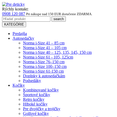
Rýchly kontakt:
0908 120 087
Pri nákupe
nad 150 EUR
doručenie ZDARMA.
KATEGÓRIE
Predajňa
Autosedačky
Norma i-Size 41 – 85 cm
Norma i-Size 41 – 105 cm
Norma i-Size 40 – 125, 135, 145, 150 cm
Norma i-Size 61 - 105, 125cm
Norma i-Size 76–150 cm
Norma i-Size 100–150 cm
Norma i-Size 61-150 cm
Doplnky k autosedačkám
Podsedáky
Kočíky
Kombinované kočíky
Športové kočíky
Retro kočíky
Hlboké kočíky
Pre dvojičky a trojičky
Golfové kočíky